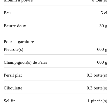
Moulin à poivre
6
tour(s)
Eau
5
cl
Beurre doux
30
g
Pour la garniture
Pleurote(s)
600
g
Champignon(s) de Paris
600
g
Persil plat
0.3
botte(s)
Ciboulette
0.3
botte(s)
Sel fin
1
pincée(s)