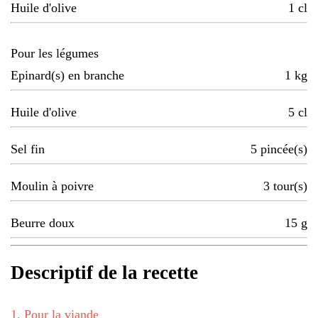
Huile d'olive
1
cl
Pour les légumes
Epinard(s) en branche
1
kg
Huile d'olive
5
cl
Sel fin
5
pincée(s)
Moulin à poivre
3
tour(s)
Beurre doux
15
g
Descriptif de la recette
1
.
Pour la viande