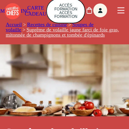
ACCÈS
CARTE
FORMATION
AMBUILDING
ACCÈS
CADEAU
FORMATION
Accueil
>
Recettes de cuisine
>
Soupes de
volaille
>
Suprême de volaille jaune farci de foie gras,
mitonnée de champignons et tombée d'épinards