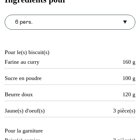
6 pers.
Pour le(s) biscuit(s)
Farine au curry
160
g
Sucre en poudre
100
g
Beurre doux
120
g
Jaune(s) d'oeuf(s)
3
pièce(s)
Pour la garniture