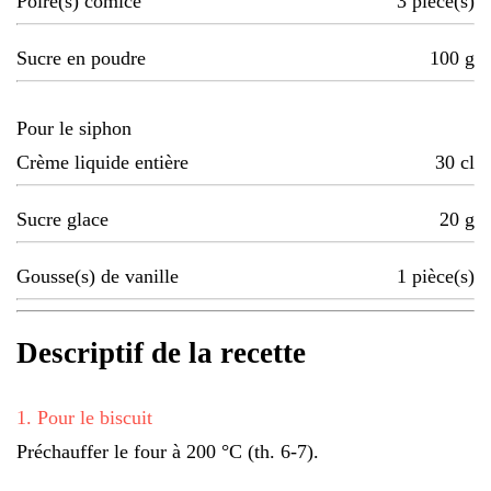
Poire(s) comice
3
pièce(s)
Sucre en poudre
100
g
Pour le siphon
Crème liquide entière
30
cl
Sucre glace
20
g
Gousse(s) de vanille
1
pièce(s)
Descriptif de la recette
1
.
Pour le biscuit
Préchauffer le four à 200 °C (th. 6-7).