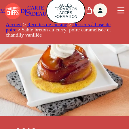
ACCÈS
CARTE
FORMATION
AMBUILDING
ACCÈS
CADEAU
FORMATION
Accueil
>
Recettes de cuisine
>
Desserts à base de
poire
>
Sablé breton au curry, poire caramélisée et
chantilly vanillée