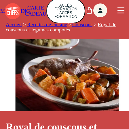
ACCÈS
CARTE
FORMATION
AMBUILDING
ACCÈS
CADEAU
FORMATION
Accueil
>
Recettes de cuisine
>
Couscous
>
Royal de
couscous et légumes compotés
Royal de couscous et