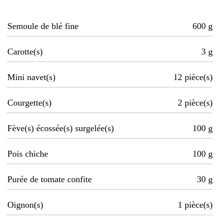
Semoule de blé fine
600
g
Carotte(s)
3
g
Mini navet(s)
12
pièce(s)
Courgette(s)
2
pièce(s)
Fève(s) écossée(s) surgelée(s)
100
g
Pois chiche
100
g
Purée de tomate confite
30
g
Oignon(s)
1
pièce(s)