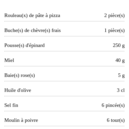
Rouleau(x) de pâte à pizza
2
pièce(s)
Buche(s) de chèvre(s) frais
1
pièce(s)
Pousse(s) d'épinard
250
g
Miel
40
g
Baie(s) rose(s)
5
g
Huile d'olive
3
cl
Sel fin
6
pincée(s)
Moulin à poivre
6
tour(s)