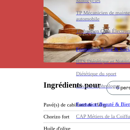
Motocycles
TP Mécanicien de maint
automobile
Technicien Gros Électro
Formations
Santé & Soci
BTS Diététique et Nutrit
Diététique du sport
Ingrédients pour
Devenir sophrologue
6 pers
Formation
Beauté & Bien
Pavé(s) de cabillaud de 150 g
CAP Métiers de la Coiffu
Chorizo fort
Huile d'olive