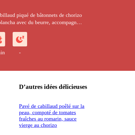
billaud piqué de bâtonnets de chorizo
a plancha avec du beurre, accompagné
ts cuits dans un bouillon de vin
in
-
D’autres idées délicieuses
Pavé de cabillaud poêlé sur la
peau, compoté de tomates
fraîches au romarin, sauce
vierge au chorizo