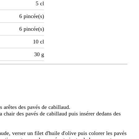
5
cl
6
pincée(s)
6
pincée(s)
10
cl
30
g
es arêtes des pavés de cabillaud.
la chair des pavés de cabillaud puis insérer dedans des
de, verser un filet d'huile d'olive puis colorer les pavés