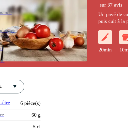
sur 37 avis
enance
Un pavé de ca
puis cuit à l
de légumes ver
ménager
pétillant.
al
20min
10m
ion
.
-être
6
pièce(s)
re
60
g
5
cl