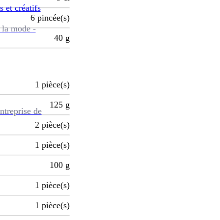
s et créatifs
6
pincée(s)
 la mode -
40
g
1
pièce(s)
125
g
ntreprise de
2
pièce(s)
1
pièce(s)
100
g
1
pièce(s)
1
pièce(s)