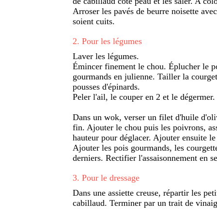
de cabillaud côté peau et les saler. A col
Arroser les pavés de beurre noisette avec
soient cuits.
2
.
Pour les légumes
Laver les légumes.
Émincer finement le chou. Éplucher le po
gourmands en julienne. Tailler la courget
pousses d'épinards.
Peler l'ail, le couper en 2 et le dégermer. 
Dans un wok, verser un filet d'huile d'oli
fin. Ajouter le chou puis les poivrons, as
hauteur pour déglacer. Ajouter ensuite le
Ajouter les pois gourmands, les courgette
derniers. Rectifier l'assaisonnement en se
3
.
Pour le dressage
Dans une assiette creuse, répartir les pe
cabillaud. Terminer par un trait de vina