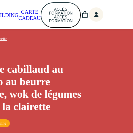
ACCÈS
CARTE
FORMATION
ILDING
ACCÈS
CADEAU
FORMATION
rette
e cabillaud au
o au beurre
te, wok de légumes
 la clairette
enne