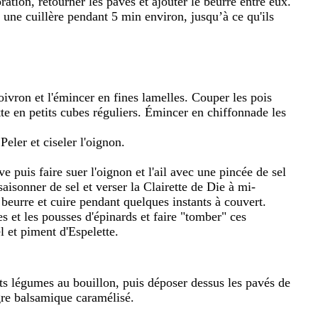
oration, retourner les pavés et ajouter le beurre entre eux.
 une cuillère pendant 5 min environ, jusqu’à ce qu'ils
ivron et l'émincer en fines lamelles. Couper les pois
te en petits cubes réguliers. Émincer en chiffonnade les
Peler et ciseler l'oignon.
ve puis faire suer l'oignon et l'ail avec une pincée de sel
saisonner de sel et verser la Clairette de Die à mi-
 beurre et cuire pendant quelques instants à couvert.
s et les pousses d'épinards et faire "tomber" ces
l et piment d'Espelette.
tits légumes au bouillon, puis déposer dessus les pavés de
igre balsamique caramélisé.