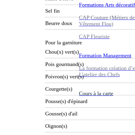
Formations
Arts décoratif
Sel fin
CAP Couture (Métiers de
Beurre doux
Vêtement Flou)
CAP Fleuriste
Pour la garniture
Chou(x) vert(s)
Formation
Management
Pois gourmand(s)
La formation création d’e
L’atelier des Chefs
Poivron(s) vert(s)
Courgette(s)
Cours à la carte
Pousse(s) d'épinard
Gousse(s) d'ail
Oignon(s)