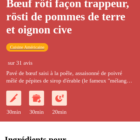
Bœuf rôti façon trappeur,
rösti de pommes de terre
et oignon cive
Cuisine Américaine
sur 31 avis
Pavé de bœuf saisi à la poêle, assaisonné de poivré
mêlé de pépites de sirop d'érable (le fameux "mélange
du trappeur") et accompagné d'une galette de pommes
de terre à la cive.
30min
30min
20min
Ingrédients pour