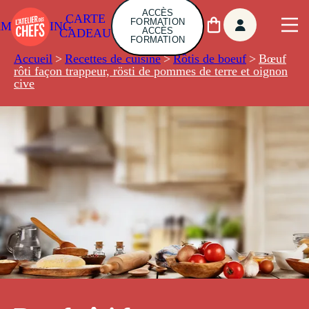
ACCÈS
CARTE
FORMATION
AMBUILDING
ACCÈS
CADEAU
FORMATION
Accueil
>
Recettes de cuisine
>
Rôtis de boeuf
>
Bœuf
rôti façon trappeur, rösti de pommes de terre et oignon
cive