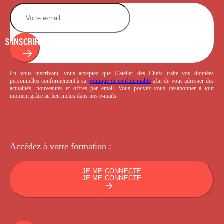
S'INSCRIRE
En vous inscrivant, vous acceptez que L’atelier des Chefs traite vos données
personnelles conformément à sa
politique de confidentialité
afin de vous adresser des
actualités, nouveautés et offres par email. Vous pouvez vous désabonner à tout
moment grâce au lien inclus dans nos e-mails.
Accédez à votre
formation :
JE ME CONNECTE
JE ME CONNECTE