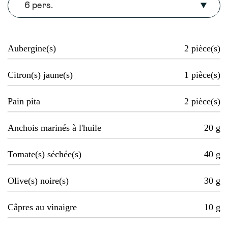
6 pers.
Aubergine(s)
2
pièce(s)
Citron(s) jaune(s)
1
pièce(s)
Pain pita
2
pièce(s)
Anchois marinés à l'huile
20
g
Tomate(s) séchée(s)
40
g
Olive(s) noire(s)
30
g
Câpres au vinaigre
10
g