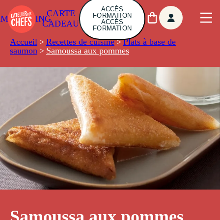
ACCÈS
CARTE
FORMATION
AMBUILDING
ACCÈS
CADEAU
FORMATION
Accueil
>
Recettes de cuisine
>
Plats à base de
saumon
>
Samoussa aux pommes
Samoussa aux pommes