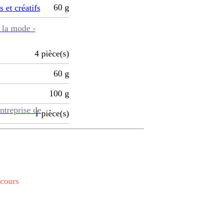
60
g
s et créatifs
 la mode -
4
pièce(s)
60
g
100
g
ntreprise de
1
pièce(s)
 cours