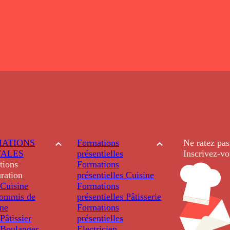
ATIONS
Formations
Ne ratez pas
TALES
présentielles
Inscrivez-vo
tions
Formations
ration
présentielles
Cuisine
Cuisine
Formations
ommis de
présentielles
Pâtisserie
ine
Formations
âtissier
présentielles
Boulanger
Electricien