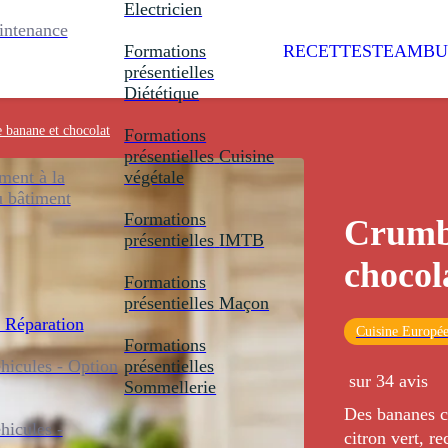
Electricien
intenance
Formations
RECETTES
TEAMBU
présentielles
Diététique
 banane et chocolat
Formations
présentielles
Cuisine
ent à la
végétale
u bâtiment
Formations
Crumb
présentielles
IMTB
chocol
Formations
présentielles
Maçon
 Réparation
Cuisine Europé
Formations
icules - Option
présentielles
sur 34 avis
Sommellerie
Des bananes c
icules -
citron vert, r