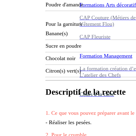
Poudre d'amande
Formations
Arts décoratif
CAP Couture (Métiers de
Vêtement Flou)
Pour la garniture
Banane(s)
CAP Fleuriste
Sucre en poudre
Formation
Management
Chocolat noir
La formation création d’e
Citron(s) vert(s)
L’atelier des Chefs
Descriptif de la recette
Cours à la carte
1
.
Ce que vous pouvez préparer avant le
- Réaliser les pesées.
2
.
Pour le crumble