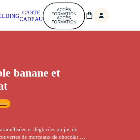
ACCÈS
CARTE
FORMATION
ILDING
ACCÈS
CADEAU
FORMATION
le banane et
at
enne
aramélisées et déglacées au jus de
ecouvertes de morceaux de chocolat et