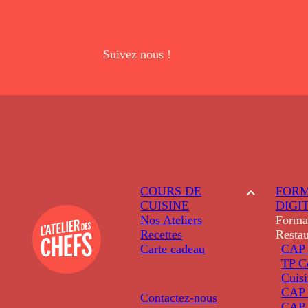
Suivez nous !
COURS DE
FORM
CUISINE
DIGI
Nos Ateliers
Forma
Recettes
Restau
Carte cadeau
CAP 
TP C
Cuis
CAP P
Contactez-nous
CAP 