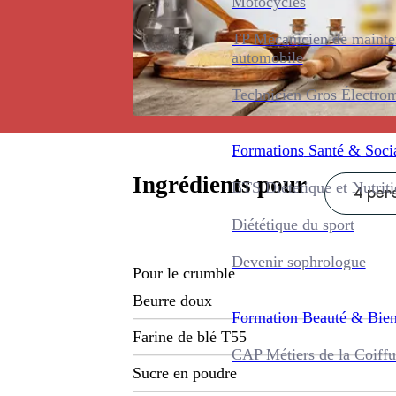
Motocycles
TP Mécanicien de maint
automobile
Technicien Gros Électro
Formations
Santé & Soci
Ingrédients pour
BTS Diététique et Nutrit
4 pers
Diététique du sport
Devenir sophrologue
Pour le crumble
Beurre doux
Formation
Beauté & Bien
Farine de blé T55
CAP Métiers de la Coiffu
Sucre en poudre