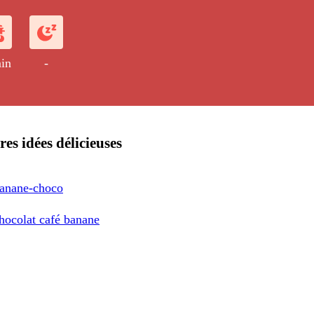
ble puis cuites au four.
in
-
res idées délicieuses
banane-choco
chocolat café banane