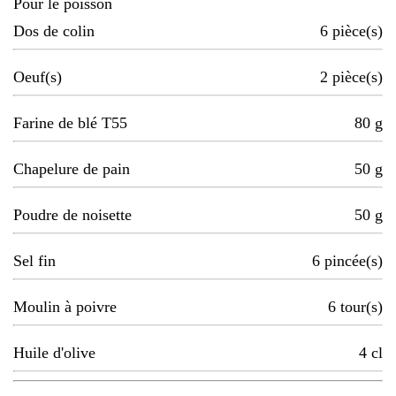
Pour le poisson
Dos de colin
6
pièce(s)
Oeuf(s)
2
pièce(s)
Farine de blé T55
80
g
Chapelure de pain
50
g
Poudre de noisette
50
g
Sel fin
6
pincée(s)
Moulin à poivre
6
tour(s)
Huile d'olive
4
cl