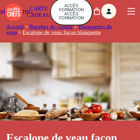
ACCÈS
CARTE
FORMATION
AMBUILDING
ACCÈS
CADEAU
FORMATION
Accueil
>
Recettes de cuisine
>
Blanquettes de
veau
>
Escalope de veau façon blanquette
Escalope de veau façon