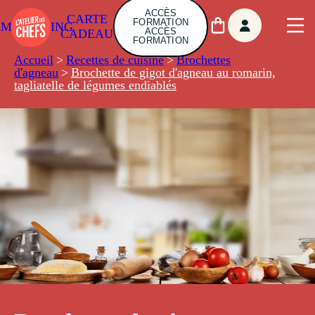
ACCÈS
CARTE
FORMATION
AMBUILDING
ACCÈS
CADEAU
FORMATION
Accueil
>
Recettes de cuisine
>
Brochettes
d'agneau
>
Brochette de gigot d'agneau au romarin,
tagliatelle de légumes endiablés