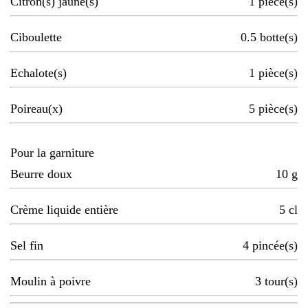
Citron(s) jaune(s)
1
pièce(s)
Ciboulette
0.5
botte(s)
Echalote(s)
1
pièce(s)
Poireau(x)
5
pièce(s)
Pour la garniture
Beurre doux
10
g
Crème liquide entière
5
cl
Sel fin
4
pincée(s)
Moulin à poivre
3
tour(s)