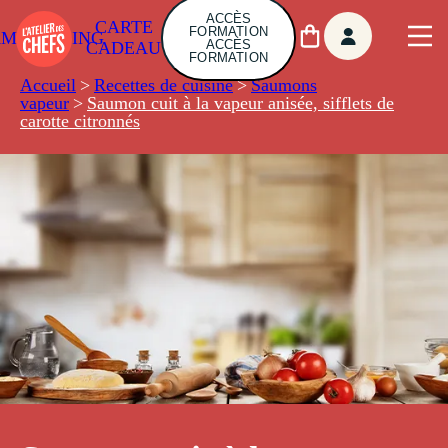
ACCÈS
CARTE
FORMATION
AMBUILDING
ACCÈS
CADEAU
FORMATION
Accueil
>
Recettes de cuisine
>
Saumons
vapeur
>
Saumon cuit à la vapeur anisée, sifflets de
carotte citronnés