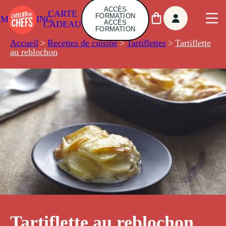
ACCÈS
CARTE
FORMATION
AMBUILDING
ACCÈS
CADEAU
FORMATION
Accueil
>
Recettes de cuisine
>
Tartiflettes
>
Tartiflette
au reblochon
Tartiflette au reblochon