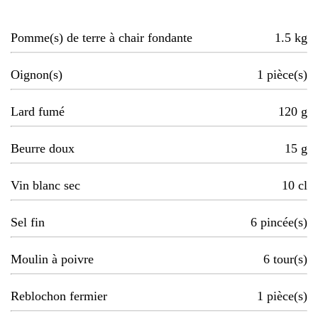
Pomme(s) de terre à chair fondante
1.5
kg
Oignon(s)
1
pièce(s)
Lard fumé
120
g
Beurre doux
15
g
Vin blanc sec
10
cl
Sel fin
6
pincée(s)
Moulin à poivre
6
tour(s)
Reblochon fermier
1
pièce(s)