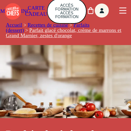
ACCÈS
CARTE
FORMATION
AMBUILDING
ACCÈS
CADEAU
FORMATION
Accueil
>
Recettes de cuisine
>
Parfaits
(dessert)
>
Parfait glacé chocolat, crème de marrons et
Grand Marnier, zestes d'orange