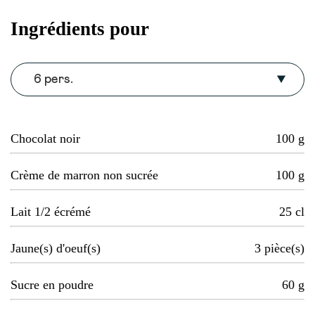
Ingrédients pour
6 pers.
Chocolat noir
100
g
Crème de marron non sucrée
100
g
Lait 1/2 écrémé
25
cl
Jaune(s) d'oeuf(s)
3
pièce(s)
Sucre en poudre
60
g