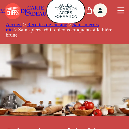
ACCÈS
CARTE
FORMATION
AMBUILDING
ACCÈS
CADEAU
FORMATION
Accueil
>
Recettes de cuisine
>
Saint-pierres
rôti
>
Saint-pierre rôti, chicons croquants à la bière
brune