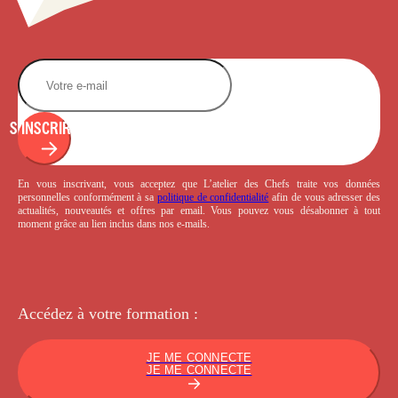
S'INSCRIRE
En vous inscrivant, vous acceptez que L’atelier des Chefs traite vos données
personnelles conformément à sa
politique de confidentialité
afin de vous adresser des
actualités, nouveautés et offres par email. Vous pouvez vous désabonner à tout
moment grâce au lien inclus dans nos e-mails.
Accédez à votre
formation :
JE ME CONNECTE
JE ME CONNECTE