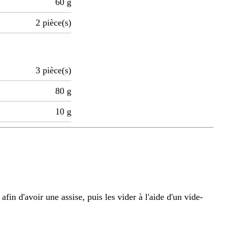
60
g
2
pièce(s)
3
pièce(s)
80
g
10
g
afin d'avoir une assise, puis les vider à l'aide d'un vide-