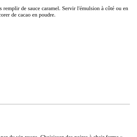
es remplir de sauce caramel. Servir l'émulsion à côté ou en
écorer de cacao en poudre.
par du vin rouge. Choisissez des poires à chair ferme.
»