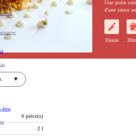
Une poire cuit
d'une sauce au
enance
brioche, servi
ménager
35min
30m
al
ion
.
-être
6
pièce(s)
re
2
l