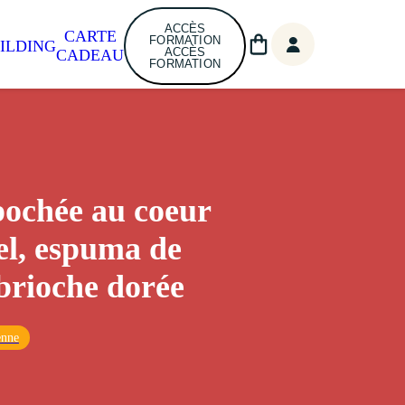
ACCÈS
CARTE
FORMATION
ILDING
ACCÈS
CADEAU
FORMATION
pochée au coeur
l, espuma de
 brioche dorée
enne