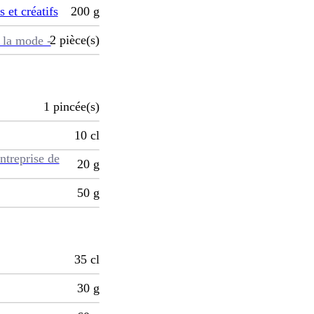
s et créatifs
200
g
2
pièce(s)
 la mode -
1
pincée(s)
10
cl
ntreprise de
20
g
50
g
35
cl
30
g