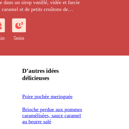
e dans un sirop vanillé, vidée et farcie
 caramel et de petits croûtons de
e avec un espuma poire.
in
5min
D’autres idées
délicieuses
Poire pochée meringuée
Brioche perdue aux pommes
caramélisées, sauce caramel
au beurre salé