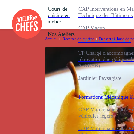
Cours de
CAP Interventions en Ma
cuisine en
Technique des Bâtiments
atelier
CAP Maçon
Nos Ateliers
Accueil
>
Recettes de cuisine
>
Desserts à base de p
CAP Carreleur Mosaïste
TP Chargé d'accompagnem
rénovation énergétique d
(CAREB)
Jardinier Paysagiste
Formations
Mécanique &
CAP Maintenance des Véh
véhicules légers
CAP Maintenance des Véh