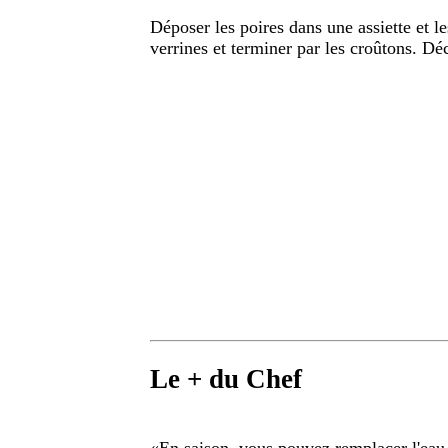
Déposer les poires dans une assiette et l
verrines et terminer par les croûtons. D
Le + du Chef
«
En saison, vous pouvez remplacer l'eau 