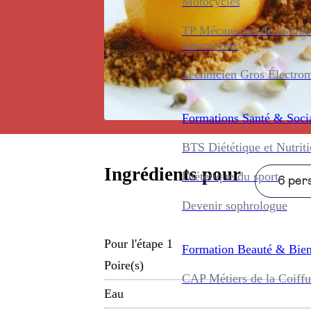
Motocycles
TP Mécanicien de maint
automobile
Technicien Gros Électro
Formations
Santé & Soci
BTS Diététique et Nutrit
Ingrédients pour
Diététique du sport
6 pers
Devenir sophrologue
Pour l'étape 1
Formation
Beauté & Bien
Poire(s)
CAP Métiers de la Coiffu
Eau