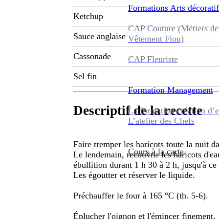
Formations
Arts décoratif
Ketchup
CAP Couture (Métiers de
Sauce anglaise
Vêtement Flou)
Cassonade
CAP Fleuriste
Sel fin
Formation
Management
Descriptif de la recette
La formation création d’e
L’atelier des Chefs
Faire tremper les haricots toute la nuit d
Cours à la carte
Le lendemain, recouvrir les haricots d'eau
ébullition durant 1 h 30 à 2 h, jusqu'à ce 
Les égoutter et réserver le liquide.
Préchauffer le four à 165 °C (th. 5-6).
Éplucher l'oignon et l'émincer finement.