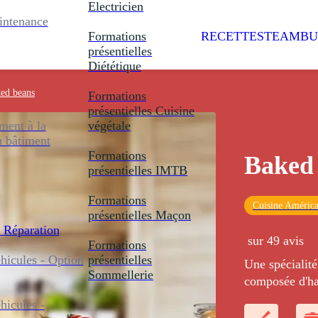
Electricien
intenance
Formations
RECETTES
TEAMBU
présentielles
Diététique
ed beans
Formations
présentielles
Cuisine
ent à la
végétale
u bâtiment
Formations
Baked
présentielles
IMTB
Formations
Cuisine América
présentielles
Maçon
 Réparation
sur 49 avis
Formations
icules - Option
présentielles
Une spécialité
Sommellerie
composée d'har
sauce tomate 
icules -