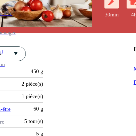
enance
30min
4
ménager
al
.
ion
M
450
g
B
2
pièce(s)
1
pièce(s)
60
g
-être
5
tour(s)
re
5
g