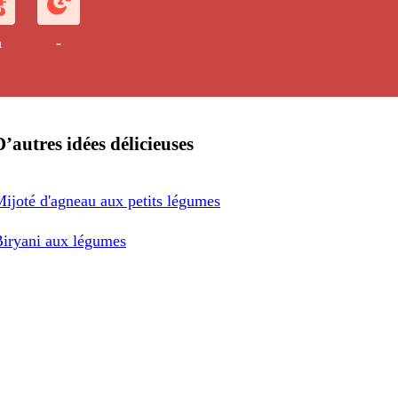
h
-
D’autres idées délicieuses
ijoté d'agneau aux petits légumes
iryani aux légumes