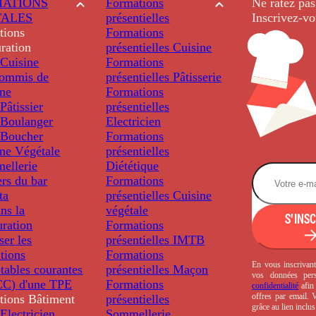
ATIONS
Formations
Ne ratez pas
TALES
présentielles
Inscrivez-vo
tions
Formations
ration
présentielles
Cuisine
Cuisine
Formations
ommis de
présentielles
Pâtisserie
ine
Formations
âtissier
présentielles
Boulanger
Electricien
Boucher
Formations
ine Végétale
présentielles
ellerie
Diététique
rs du bar
Formations
ta
présentielles
Cuisine
ns la
végétale
S'INS
uration
Formations
ser les
présentielles
IMTB
tions
Formations
En vous inscrivant
tables courantes
présentielles
Maçon
vos données per
C) d'une TPE
Formations
confidentialité
afin 
offres par email.
tions
Bâtiment
présentielles
grâce au lien inclu
Electricien
Sommellerie