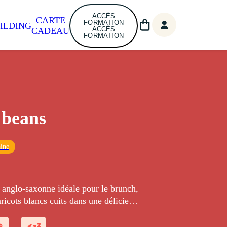
ACCÈS
CARTE
FORMATION
ILDING
ACCÈS
CADEAU
FORMATION
 beans
ine
 anglo-saxonne idéale pour le brunch,
icots blancs cuits dans une délicieuse
parfumée.