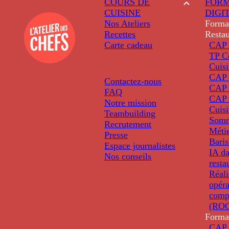
COURS DE
FORM
CUISINE
DIGI
Nos Ateliers
Forma
Recettes
Restau
Carte cadeau
CAP 
TP C
Cuis
CAP P
Contactez-nous
CAP 
FAQ
CAP 
Notre mission
Cuis
Teambuilding
Somm
Recrutement
Métie
Presse
Baris
Espace journalistes
IA da
Nos conseils
resta
Réali
opéra
comp
(ROC
Forma
CAP 