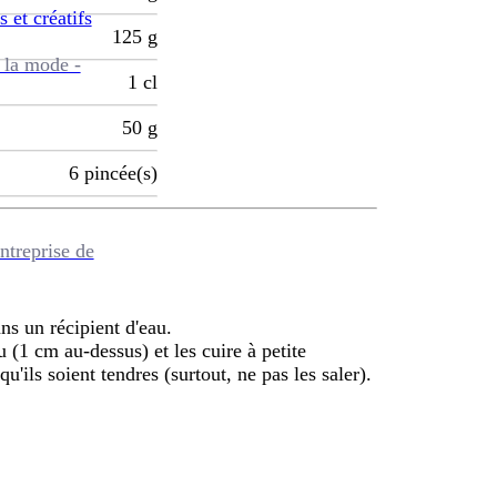
s et créatifs
125
g
 la mode -
1
cl
50
g
6
pincée(s)
ntreprise de
ans un récipient d'eau.
 (1 cm au-dessus) et les cuire à petite
qu'ils soient tendres (surtout, ne pas les saler).