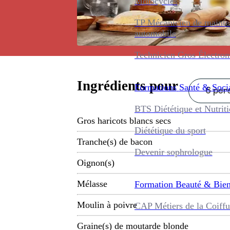
Motocycles
TP Mécanicien de maint
automobile
Technicien Gros Électro
Ingrédients pour
Formations
Santé & Soci
6 pers
BTS Diététique et Nutrit
Gros haricots blancs secs
Diététique du sport
Tranche(s) de bacon
Devenir sophrologue
Oignon(s)
Mélasse
Formation
Beauté & Bien
Moulin à poivre
CAP Métiers de la Coiffu
Graine(s) de moutarde blonde