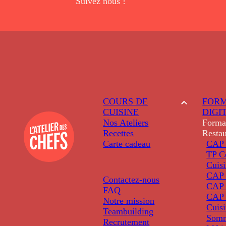
Suivez nous !
COURS DE
FORM
CUISINE
DIGI
Nos Ateliers
Forma
Recettes
Restau
Carte cadeau
CAP 
TP C
Cuis
CAP P
Contactez-nous
CAP 
FAQ
CAP 
Notre mission
Cuis
Teambuilding
Somm
Recrutement