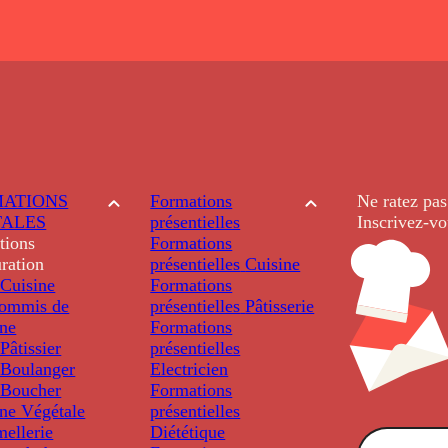
ATIONS
Formations
Ne ratez pas
TALES
présentielles
Inscrivez-vo
tions
Formations
ration
présentielles
Cuisine
Cuisine
Formations
ommis de
présentielles
Pâtisserie
ine
Formations
âtissier
présentielles
Boulanger
Electricien
Boucher
Formations
ine Végétale
présentielles
ellerie
Diététique