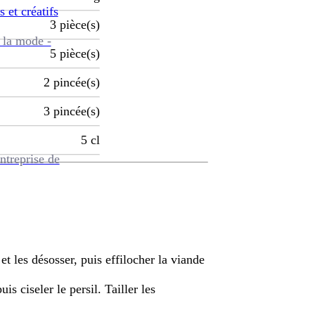
s et créatifs
3
pièce(s)
 la mode -
5
pièce(s)
2
pincée(s)
3
pincée(s)
5
cl
ntreprise de
et les désosser, puis effilocher la viande
uis ciseler le persil. Tailler les