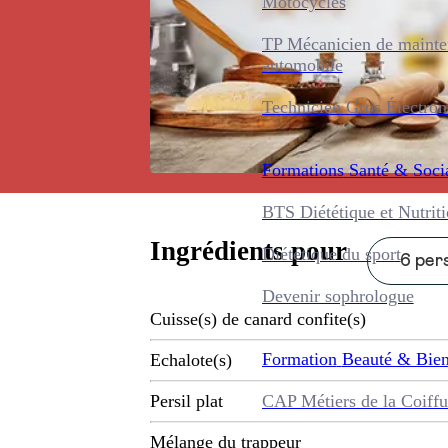
Motocycles
TP Mécanicien de maint
automobile
Technicien Gros Électro
Formations
Santé & Soci
BTS Diététique et Nutrit
Ingrédients pour
Diététique du sport
6 pers
Devenir sophrologue
Cuisse(s) de canard confite(s)
Formation
Beauté & Bien
Echalote(s)
CAP Métiers de la Coiffu
Persil plat
Mélange du trappeur