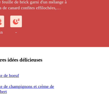
e feuille de brick garni d'un mélange à
s de canard confites effilochées,
épices sucrées et de piment cuit.
in
-
res idées délicieuses
te de boeuf
te de champignons et crème de
bert