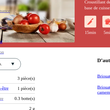
Croustillant d
base de cuisse
enance
d'échalote, d'
ménager
15min
5m
al
ion
D’aut
.
Brioua
3
pièce(s)
Brioua
-être
1
pièce(s)
camem
re
0.3
botte(s)
2
g