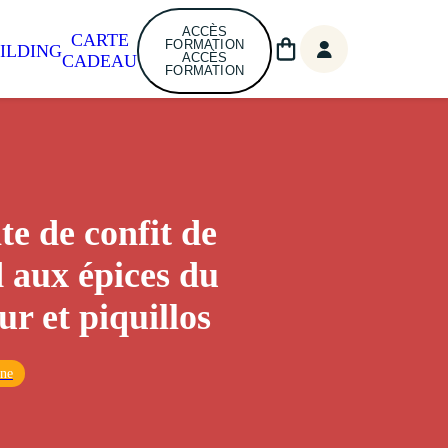
ACCÈS
CARTE
FORMATION
ILDING
ACCÈS
CADEAU
FORMATION
te de confit de
 aux épices du
ur et piquillos
ine