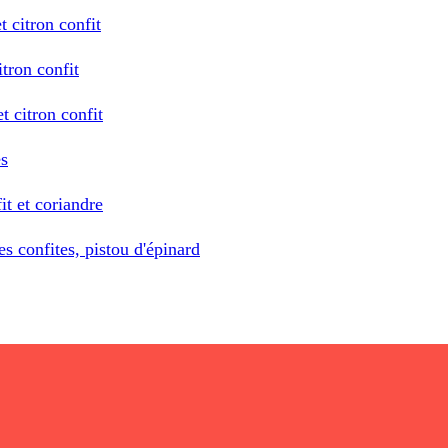
t citron confit
itron confit
t citron confit
es
it et coriandre
es confites, pistou d'épinard