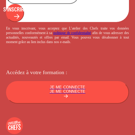
S'INSCRIRE
En vous inscrivant, vous acceptez que L’atelier des Chefs traite vos données
personnelles conformément à sa
politique de confidentialité
afin de vous adresser des
actualités, nouveautés et offres par email. Vous pouvez vous désabonner à tout
moment grâce au lien inclus dans nos e-mails.
Accédez à votre
formation :
JE ME CONNECTE
JE ME CONNECTE