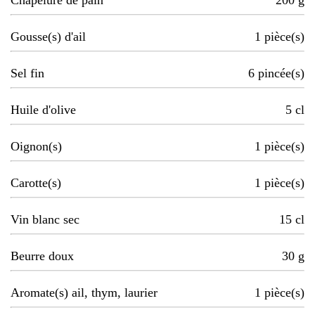
Chapelure de pain
200
g
Gousse(s) d'ail
1
pièce(s)
Sel fin
6
pincée(s)
Huile d'olive
5
cl
Oignon(s)
1
pièce(s)
Carotte(s)
1
pièce(s)
Vin blanc sec
15
cl
Beurre doux
30
g
Aromate(s) ail, thym, laurier
1
pièce(s)