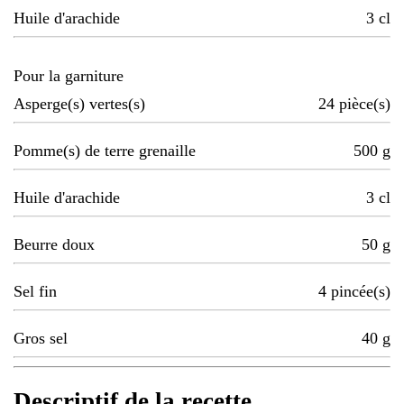
Huile d'arachide
3
cl
Pour la garniture
Asperge(s) vertes(s)
24
pièce(s)
Pomme(s) de terre grenaille
500
g
Huile d'arachide
3
cl
Beurre doux
50
g
Sel fin
4
pincée(s)
Gros sel
40
g
Descriptif de la recette