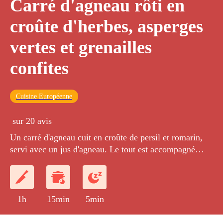
Carré d'agneau rôti en
croûte d'herbes, asperges
vertes et grenailles
confites
Cuisine Européenne
sur 20 avis
Un carré d'agneau cuit en croûte de persil et romarin,
servi avec un jus d'agneau. Le tout est accompagné
d'asperges vertes cuites à l'anglaise et de pommes de
terre grenailles confites au beurre.
1h
15min
5min