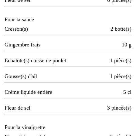
Fleur de sel
6
pincée(s)
Pour la sauce
Cresson(s)
2
botte(s)
Gingembre frais
10
g
Echalote(s) cuisse de poulet
1
pièce(s)
Gousse(s) d'ail
1
pièce(s)
Crème liquide entière
5
cl
Fleur de sel
3
pincée(s)
Pour la vinaigrette