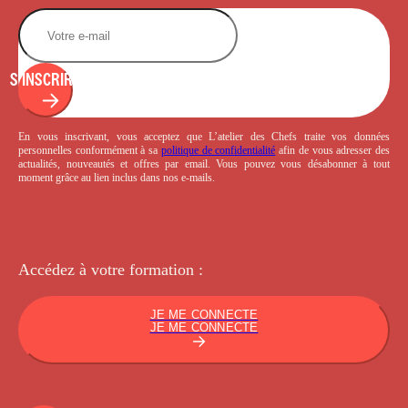
S'INSCRIRE
En vous inscrivant, vous acceptez que L’atelier des Chefs traite vos données
personnelles conformément à sa
politique de confidentialité
afin de vous adresser des
actualités, nouveautés et offres par email. Vous pouvez vous désabonner à tout
moment grâce au lien inclus dans nos e-mails.
Accédez à votre
formation :
JE ME CONNECTE
JE ME CONNECTE