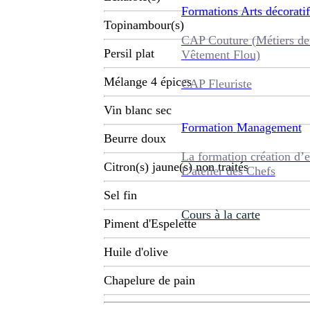
Formations
Arts décoratif
Topinambour(s)
CAP Couture (Métiers de
Persil plat
Vêtement Flou)
Mélange 4 épices
CAP Fleuriste
Vin blanc sec
Formation
Management
Beurre doux
La formation création d’e
Citron(s) jaune(s) non traités
L’atelier des Chefs
Sel fin
Cours à la carte
Piment d'Espelette
Huile d'olive
Chapelure de pain