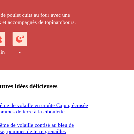
de poulet cuits au four avec une
es et accompagnés de topinambours.
in
-
utres idées délicieuses
ême de volaille en croûte Cajun, écrasée
ommes de terre à la ciboulette
ême de volaille contisé au bleu de
se, pommes de terre grenailles