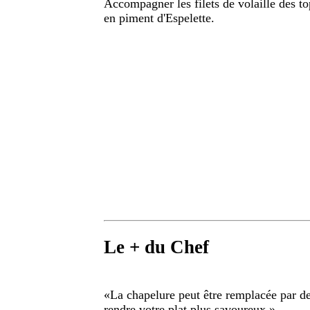
Accompagner les filets de volaille des to
en piment d'Espelette.
Le + du Chef
«
La chapelure peut être remplacée par de
rendre votre plat plus savoureux.
»