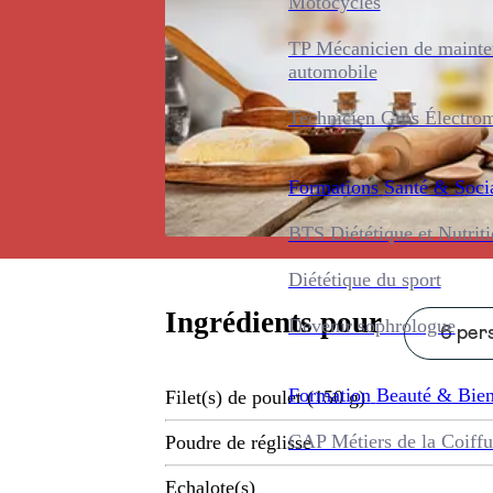
Motocycles
TP Mécanicien de maint
automobile
Technicien Gros Électro
Formations
Santé & Soci
BTS Diététique et Nutrit
Diététique du sport
Ingrédients pour
Devenir sophrologue
6 pers
Formation
Beauté & Bien
Filet(s) de poulet (150 g)
CAP Métiers de la Coiffu
Poudre de réglisse
Echalote(s)