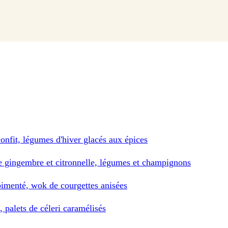
onfit, légumes d'hiver glacés aux épices
e gingembre et citronnelle, légumes et champignons
pimenté, wok de courgettes anisées
, palets de céleri caramélisés