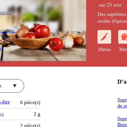
sur 23 avis
enance
Des suprêmes 
croûte d'épic
ménager
al
20min
30m
ion
D’a
.
Supr
-être
6
pièce(s)
de p
re
2
g
Supr
Bres
2
pièce(s)