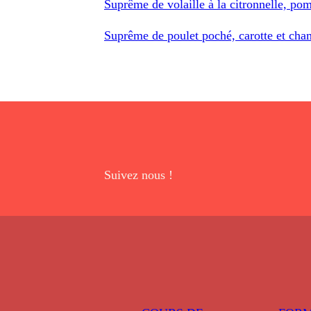
Suprême de volaille à la citronnelle, pom
Suprême de poulet poché, carotte et ch
Suivez nous !