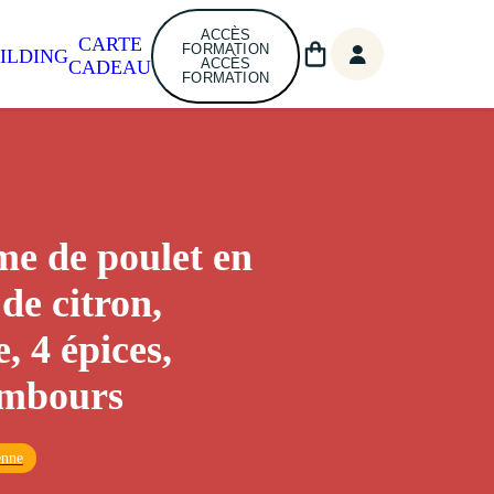
ACCÈS
CARTE
FORMATION
ILDING
ACCÈS
CADEAU
FORMATION
e de poulet en
de citron,
e, 4 épices,
ambours
enne