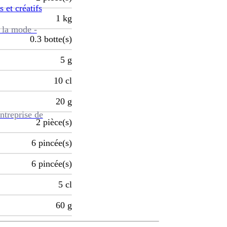
s et créatifs
1
kg
 la mode -
0.3
botte(s)
5
g
10
cl
20
g
ntreprise de
2
pièce(s)
6
pincée(s)
6
pincée(s)
5
cl
60
g