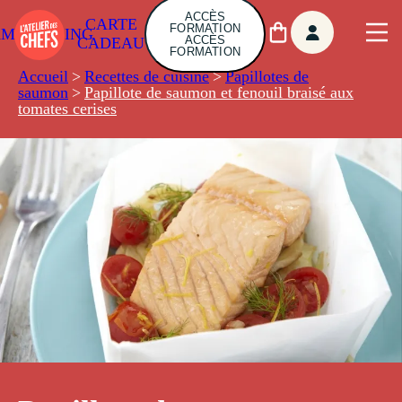
ACCÈS
CARTE
FORMATION
AMBUILDING
ACCÈS
CADEAU
FORMATION
Accueil
>
Recettes de cuisine
>
Papillotes de
saumon
>
Papillote de saumon et fenouil braisé aux
tomates cerises