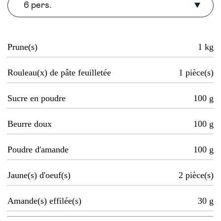
6 pers.
Prune(s)
1
kg
Rouleau(x) de pâte feuilletée
1
pièce(s)
Sucre en poudre
100
g
Beurre doux
100
g
Poudre d'amande
100
g
Jaune(s) d'oeuf(s)
2
pièce(s)
Amande(s) effilée(s)
30
g