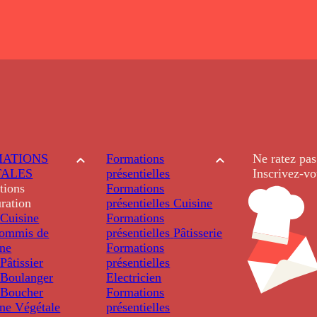
ATIONS
Formations
Ne ratez pas
TALES
présentielles
Inscrivez-vo
tions
Formations
ration
présentielles
Cuisine
Cuisine
Formations
ommis de
présentielles
Pâtisserie
ine
Formations
âtissier
présentielles
Boulanger
Electricien
Boucher
Formations
ine Végétale
présentielles