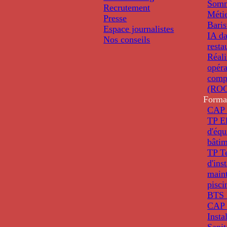
Somm
Recrutement
Métie
Presse
Baris
Espace journalistes
IA da
Nos conseils
resta
Réali
opéra
comp
(ROC
Forma
CAP 
TP El
d'éq
bâti
TP T
d'ins
main
pisci
BTS 
CAP 
Insta
Sanit