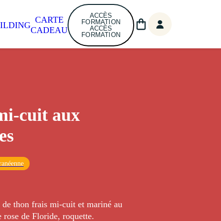
ACCÈS
CARTE
FORMATION
ILDING
ACCÈS
CADEAU
FORMATION
i-cuit aux
es
ranéenne
 de thon frais mi-cuit et mariné au
rose de Floride, roquette.