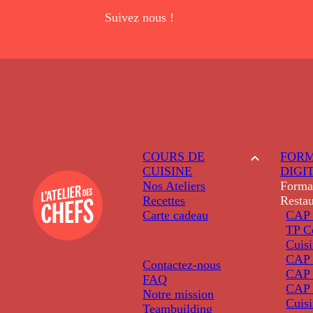
Suivez nous !
COURS DE
FORM
CUISINE
DIGI
Nos Ateliers
Forma
Recettes
Restau
Carte cadeau
CAP 
TP C
Cuis
CAP P
Contactez-nous
CAP 
FAQ
CAP 
Notre mission
Cuis
Teambuilding