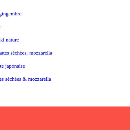
u gingembre
e
ki nature
ates séchées, mozzarella
te japonaise
tes séchées & mozzarella