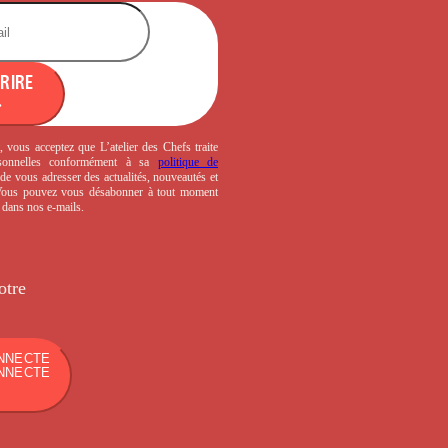
CRIRE
, vous acceptez que L’atelier des Chefs traite
sonnelles conformément à sa
politique de
de vous adresser des actualités, nouveautés et
 Vous pouvez vous désabonner à tout moment
s dans nos e-mails.
otre
NNECTE
NNECTE