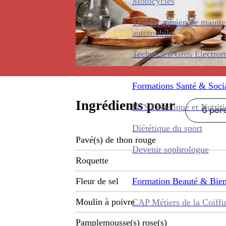
Motocycles
TP Mécanicien de maint
automobile
Technicien Gros Électro
Formations
Santé & Soci
Ingrédients pour
BTS Diététique et Nutrit
6 pers
Diététique du sport
Pavé(s) de thon rouge
Devenir sophrologue
Roquette
Formation
Beauté & Bien
Fleur de sel
Moulin à poivre
CAP Métiers de la Coiffu
Pamplemousse(s) rose(s)