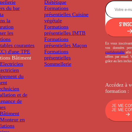
ellerie
Diététique
rs du bar
Formations
ta
présentielles
Cuisine
ns la
végétale
S'INS
uration
Formations
ser les
présentielles
IMTB
tions
Formations
En vous inscrivant
tables courantes
présentielles
Maçon
vos données per
C) d'une TPE
Formations
confidentialité
afin 
offres par email.
tions
Bâtiment
présentielles
grâce au lien inclu
Electricien
Sommellerie
ectricien
uipement du
ment
Accédez à v
echnicien
formation :
tallation et de
tenance de
JE ME CO
nes
JE ME CO
Bâtiment
Monteur en
llations
aires