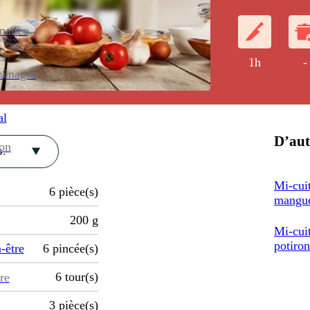
enance
1h
-
ménager
al
D’aut
ion
.
Mi-cuit
6
pièce(s)
mangue
200
g
Mi-cui
potiron
-être
6
pincée(s)
6
tour(s)
re
3
pièce(s)