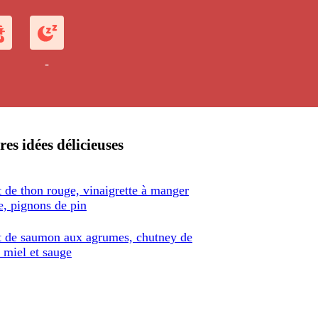
-
res idées délicieuses
 de thon rouge, vinaigrette à manger
, pignons de pin
t de saumon aux agrumes, chutney de
 miel et sauge