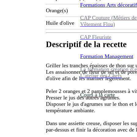
Formations
Arts décoratif
Orange(s)
CAP Couture (Métiers de
Huile d'olive
Vêtement Flou)
CAP Fleuriste
Descriptif de la recette
Formation
Management
Griller les tranches épaisses de thon sur 
La formation création d’e
Les assaisonner de fleur de sel et de poiv
L’atelier des Chefs
d'olive afin de les mariner légèrement.
Peler 2 oranges et 2 pamplemousses à vi
Cours à la carte
Presser le jus des autres agrumes.
Disposer le jus d'agrumes sur le thon et 
température ambiante.
Dans une assiette creuse, disposer les s
par-dessus et finir la décoration avec de 