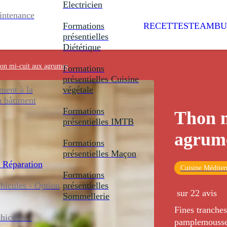
Electricien
intenance
Formations
RECETTES
TEAMBU
présentielles
Diététique
on mi-cuit aux agrumes
Formations
présentielles
Cuisine
ent à la
végétale
u bâtiment
Formations
Thon m
présentielles
IMTB
agrum
Formations
présentielles
Maçon
 Réparation
Cuisine Méditer
Formations
icules - Option
présentielles
sur 22 avis
Sommellerie
Fines tranches
icules -
pamplemousse 