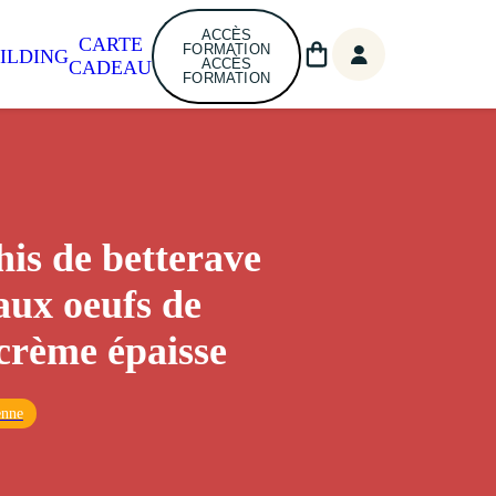
ACCÈS
CARTE
FORMATION
ILDING
ACCÈS
CADEAU
FORMATION
is de betterave
aux oeufs de
crème épaisse
enne