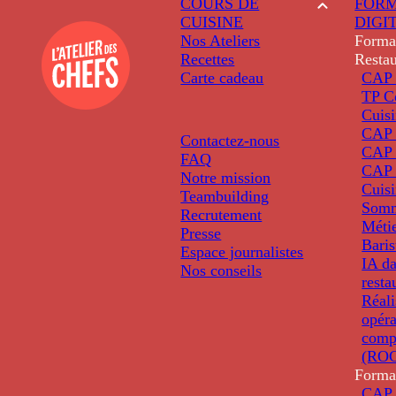
COURS DE
FORM
CUISINE
DIGI
Nos Ateliers
Forma
Recettes
Restau
Carte cadeau
CAP 
TP C
Cuis
CAP P
Contactez-nous
CAP 
FAQ
CAP 
Notre mission
Cuis
Teambuilding
Somm
Recrutement
Métie
Presse
Baris
Espace journalistes
IA da
Nos conseils
resta
Réali
opéra
comp
(ROC
Forma
CAP 