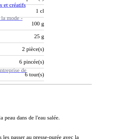
s et créatifs
1
cl
 la mode -
100
g
25
g
2
pièce(s)
6
pincée(s)
ntreprise de
6
tour(s)
a peau dans de l'eau salée.
 les passer au presse-purée avec la