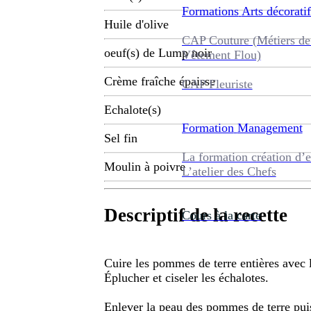
Formations
Arts décoratif
Huile d'olive
CAP Couture (Métiers de
oeuf(s) de Lump noir
Vêtement Flou)
Crème fraîche épaisse
CAP Fleuriste
Echalote(s)
Formation
Management
Sel fin
La formation création d’e
Moulin à poivre
L’atelier des Chefs
Descriptif de la recette
Cours à la carte
Cuire les pommes de terre entières avec l
Éplucher et ciseler les échalotes.
Enlever la peau des pommes de terre puis