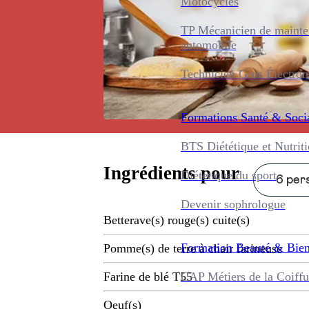
Motocycles
TP Mécanicien de maint
automobile
Technicien Gros Électro
Formations
Santé & Soci
BTS Diététique et Nutrit
Ingrédients pour
Diététique du sport
6 pers
Devenir sophrologue
Betterave(s) rouge(s) cuite(s)
Formation
Beauté & Bien
Pomme(s) de terre à chair farineuse
CAP Métiers de la Coiffu
Farine de blé T55
Oeuf(s)