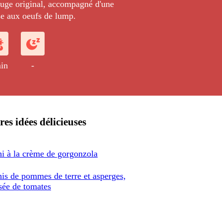
uge original, accompagné d'une
e aux oeufs de lump.
in
-
res idées délicieuses
i à la crème de gorgonzola
is de pommes de terre et asperges,
sée de tomates