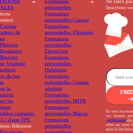
ATIONS
Formations
Ne ratez pas
TALES
présentielles
Inscrivez-vo
tions
Formations
ration
présentielles
Cuisine
Cuisine
Formations
ommis de
présentielles
Pâtisserie
ine
Formations
âtissier
présentielles
Boulanger
Electricien
Boucher
Formations
ine Végétale
présentielles
ellerie
Diététique
rs du bar
Formations
ta
présentielles
Cuisine
ns la
végétale
S'INS
uration
Formations
ser les
présentielles
IMTB
tions
Formations
En vous inscrivant
tables courantes
présentielles
Maçon
vos données per
C) d'une TPE
Formations
confidentialité
afin 
offres par email.
tions
Bâtiment
présentielles
grâce au lien inclu
Electricien
Sommellerie