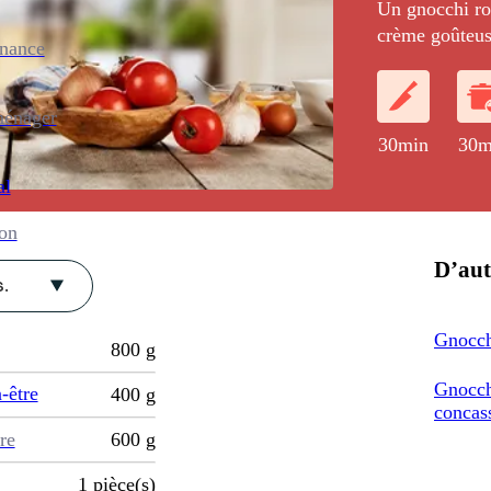
Un gnocchi ro
crème goûteus
enance
ménager
30min
30m
al
ion
D’aut
.
Gnocch
800
g
Gnocch
-être
400
g
concas
re
600
g
1
pièce(s)