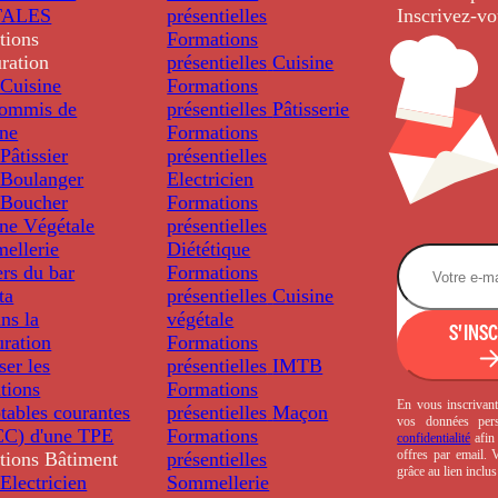
TALES
présentielles
Inscrivez-vo
tions
Formations
ration
présentielles
Cuisine
Cuisine
Formations
ommis de
présentielles
Pâtisserie
ine
Formations
âtissier
présentielles
Boulanger
Electricien
Boucher
Formations
ine Végétale
présentielles
ellerie
Diététique
rs du bar
Formations
ta
présentielles
Cuisine
ns la
végétale
S'INS
uration
Formations
ser les
présentielles
IMTB
tions
Formations
En vous inscrivant
tables courantes
présentielles
Maçon
vos données per
C) d'une TPE
Formations
confidentialité
afin 
offres par email.
tions
Bâtiment
présentielles
grâce au lien inclu
Electricien
Sommellerie