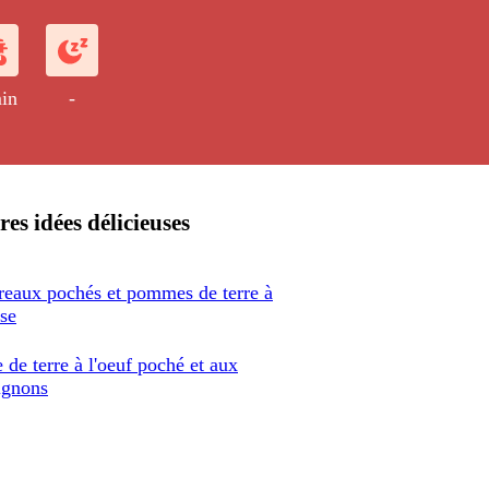
in
-
res idées délicieuses
eaux pochés et pommes de terre à
ise
de terre à l'oeuf poché et aux
ignons