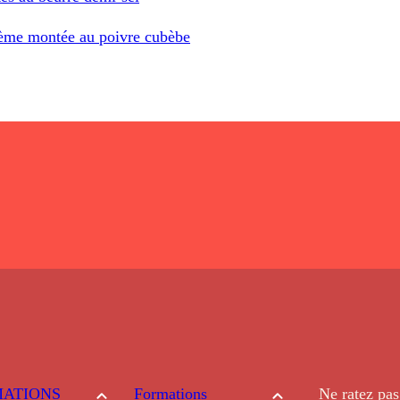
crème montée au poivre cubèbe
ATIONS
Formations
Ne ratez pas