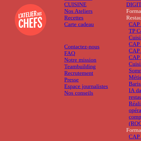
CUISINE
DIGI
Nos Ateliers
Forma
Recettes
Restau
Carte cadeau
CAP 
TP C
Cuis
CAP P
Contactez-nous
CAP 
FAQ
CAP 
Notre mission
Cuis
Teambuilding
Somm
Recrutement
Métie
Presse
Baris
Espace journalistes
IA da
Nos conseils
resta
Réali
opéra
comp
(ROC
Forma
CAP 