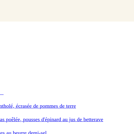
de
entholé, écrasée de pommes de terre
as poêlée, pousses d'épinard au jus de betterave
es au beurre demi-sel