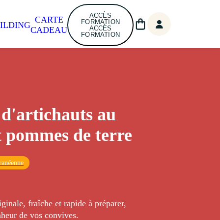
ACCÈS
CARTE
FORMATION
ILDING
ACCÈS
CADEAU
FORMATION
 d'artichauts au
t pommes de terre
ranéenne
ginale, fraîche et rapide à préparer,
nheur de vos convives.