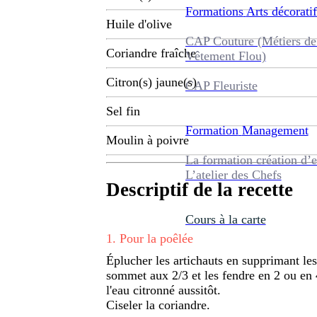
Formations
Arts décoratif
Huile d'olive
CAP Couture (Métiers de
Coriandre fraîche
Vêtement Flou)
Citron(s) jaune(s)
CAP Fleuriste
Sel fin
Formation
Management
Moulin à poivre
La formation création d’e
L’atelier des Chefs
Descriptif de la recette
Cours à la carte
1
.
Pour la poêlée
Éplucher les artichauts en supprimant les
sommet aux 2/3 et les fendre en 2 ou en 
l'eau citronné aussitôt.
Ciseler la coriandre.