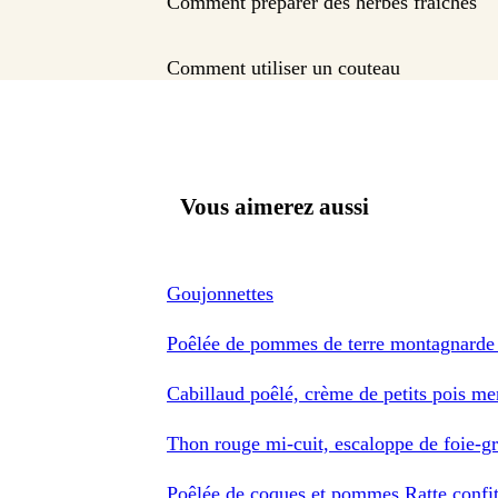
Comment préparer des herbes fraîches
Comment utiliser un couteau
Vous aimerez aussi
Goujonnettes
Poêlée de pommes de terre montagnar
Cabillaud poêlé, crème de petits pois m
Thon rouge mi-cuit, escaloppe de foie-gr
Poêlée de coques et pommes Ratte confit