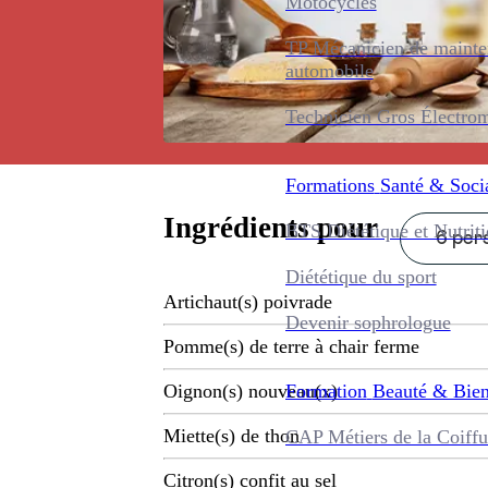
Motocycles
TP Mécanicien de maint
automobile
Technicien Gros Électro
Formations
Santé & Soci
Ingrédients pour
BTS Diététique et Nutrit
6 pers
Diététique du sport
Artichaut(s) poivrade
Devenir sophrologue
Pomme(s) de terre à chair ferme
Formation
Beauté & Bien
Oignon(s) nouveau(x)
Miette(s) de thon
CAP Métiers de la Coiffu
Citron(s) confit au sel