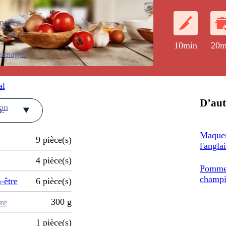
enance
10min
20m
ménager
al
D’aut
ion
.
Maquer
9
pièce(s)
l'angla
4
pièce(s)
Pomme 
champ
-être
6
pièce(s)
300
g
re
1
pièce(s)