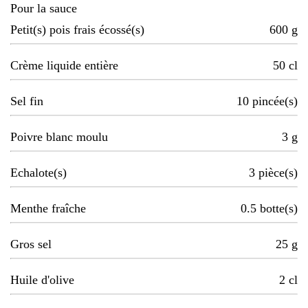
Pour la sauce
Petit(s) pois frais écossé(s)
600
g
Crème liquide entière
50
cl
Sel fin
10
pincée(s)
Poivre blanc moulu
3
g
Echalote(s)
3
pièce(s)
Menthe fraîche
0.5
botte(s)
Gros sel
25
g
Huile d'olive
2
cl