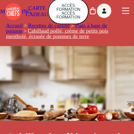
ACCÈS
CARTE
FORMATION
AMBUILDING
ACCÈS
CADEAU
FORMATION
Accueil
>
Recettes de cuisine
>
Plats à base de
poisson
>
Cabillaud poêlé, crème de petits pois
mentholé, écrasée de pommes de terre