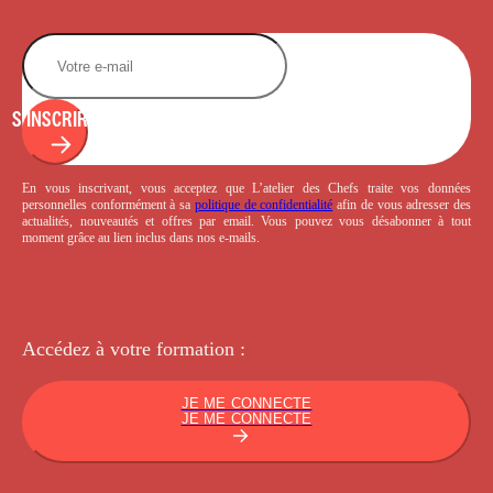
S'INSCRIRE
En vous inscrivant, vous acceptez que L’atelier des Chefs traite vos données
personnelles conformément à sa
politique de confidentialité
afin de vous adresser des
actualités, nouveautés et offres par email. Vous pouvez vous désabonner à tout
moment grâce au lien inclus dans nos e-mails.
Accédez à votre
formation :
JE ME CONNECTE
JE ME CONNECTE