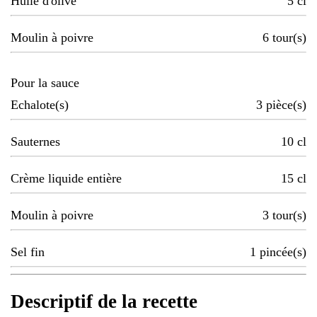
Huile d'olive
5
cl
Moulin à poivre
6
tour(s)
Pour la sauce
Echalote(s)
3
pièce(s)
Sauternes
10
cl
Crème liquide entière
15
cl
Moulin à poivre
3
tour(s)
Sel fin
1
pincée(s)
Descriptif de la recette