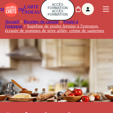
ACCÈS
CARTE
FORMATION
AMBUILDING
ACCÈS
CADEAU
FORMATION
Accueil
>
Recettes de cuisine
>
Poulet à
l'estragon
>
Suprême de poulet fermier à l'estragon,
écrasée de pommes de terre aillée, crème de sauternes