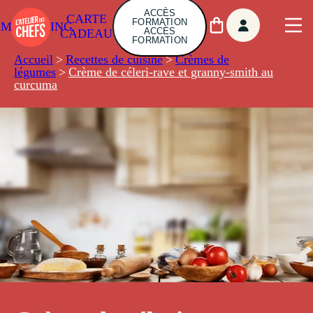
ACCÈS
CARTE
FORMATION
AMBUILDING
ACCÈS
CADEAU
FORMATION
Accueil
>
Recettes de cuisine
>
Crèmes de
légumes
>
Crème de céleri-rave et granny-smith au
curcuma