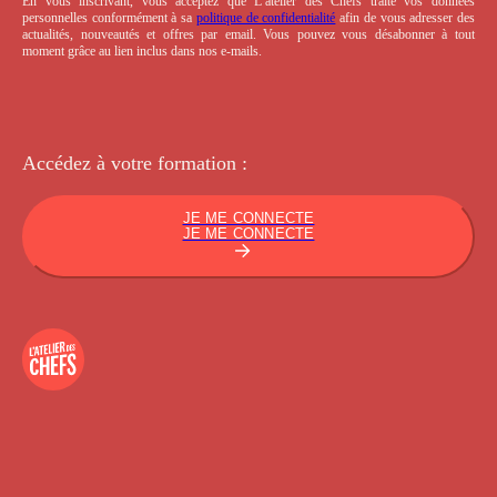
En vous inscrivant, vous acceptez que L’atelier des Chefs traite vos données
personnelles conformément à sa
politique de confidentialité
afin de vous adresser des
actualités, nouveautés et offres par email. Vous pouvez vous désabonner à tout
moment grâce au lien inclus dans nos e-mails.
Accédez à votre
formation :
JE ME CONNECTE
JE ME CONNECTE