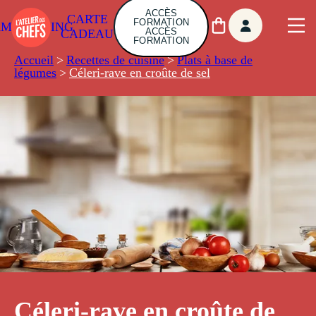
ACCÈS
CARTE
FORMATION
AMBUILDING
ACCÈS
CADEAU
FORMATION
Accueil
>
Recettes de cuisine
>
Plats à base de
légumes
>
Céleri-rave en croûte de sel
Céleri-rave en croûte de