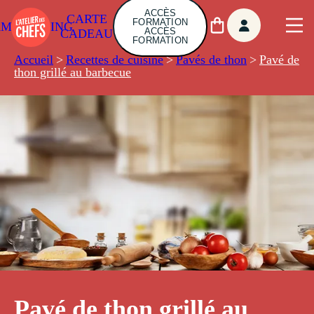
ACCÈS
CARTE
FORMATION
AMBUILDING
ACCÈS
CADEAU
FORMATION
Accueil
>
Recettes de cuisine
>
Pavés de thon
>
Pavé de
thon grillé au barbecue
Pavé de thon grillé au