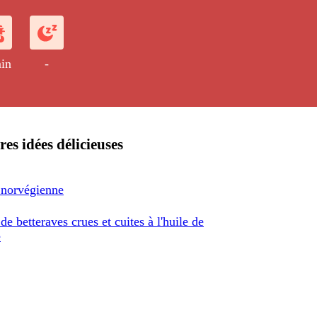
in
-
res idées délicieuses
 norvégienne
de betteraves crues et cuites à l'huile de
e