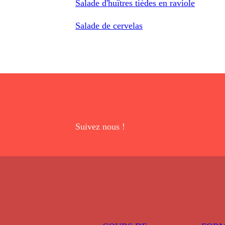
Salade d'huîtres tièdes en raviole
Salade de cervelas
Suivez nous !