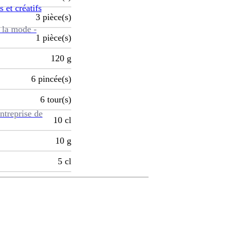
s et créatifs
3
pièce(s)
 la mode -
1
pièce(s)
120
g
6
pincée(s)
6
tour(s)
ntreprise de
10
cl
10
g
5
cl