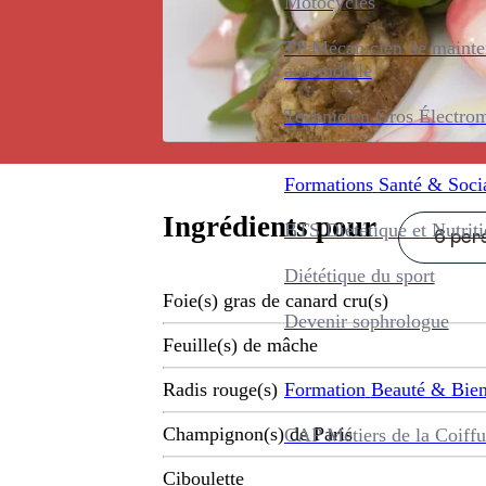
Motocycles
TP Mécanicien de maint
automobile
Technicien Gros Électro
Formations
Santé & Soci
Ingrédients pour
BTS Diététique et Nutrit
6 pers
Diététique du sport
Foie(s) gras de canard cru(s)
Devenir sophrologue
Feuille(s) de mâche
Formation
Beauté & Bien
Radis rouge(s)
Champignon(s) de Paris
CAP Métiers de la Coiffu
Ciboulette