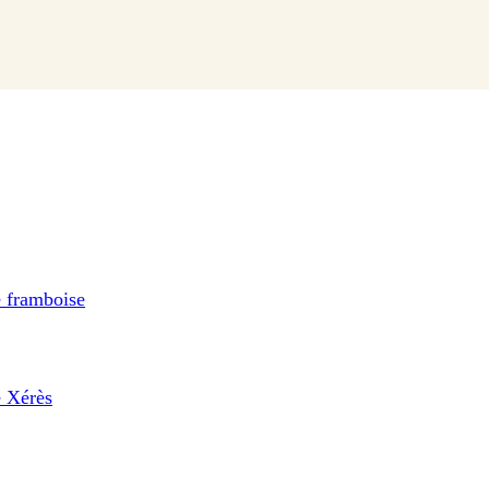
e framboise
e Xérès