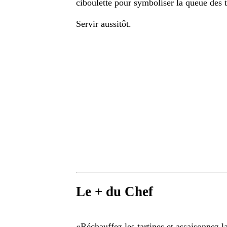
ciboulette pour symboliser la queue des t
Servir aussitôt.
Le + du Chef
«
Réchauffez les tartines et assaisonnez la