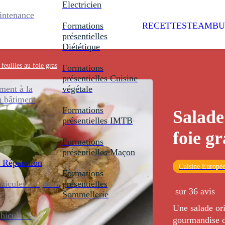
Electricien
intenance
Formations
RECETTES
TEAMBU
présentielles
Diététique
 feuilles au foie gras
Formations
présentielles
Cuisine
ent à la
végétale
u bâtiment
Formations
Salade 
présentielles
IMTB
foie gr
Formations
présentielles
Maçon
 Réparation
Cuisine Europé
Formations
icules - Option
présentielles
sur 36 avis
Sommellerie
Une salade ori
icules -
gourmandise d