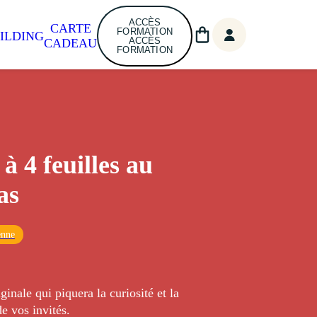
ACCÈS
CARTE
FORMATION
ILDING
ACCÈS
CADEAU
FORMATION
à 4 feuilles au
as
enne
ginale qui piquera la curiosité et la
e vos invités.