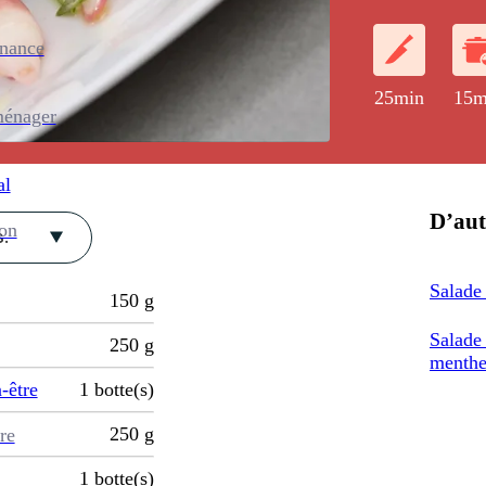
enance
25min
15m
ménager
al
D’aut
ion
.
Salade
150
g
Salade 
250
g
menth
-être
1
botte(s)
250
g
re
1
botte(s)