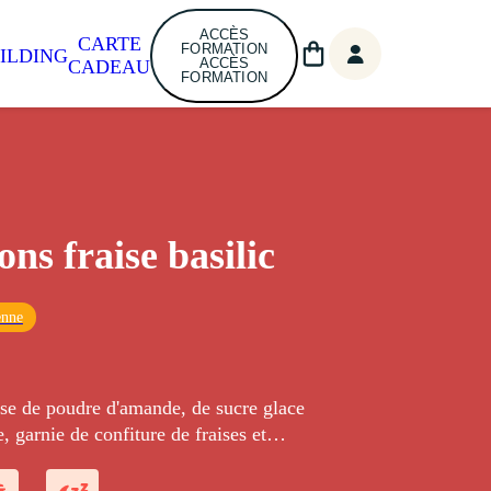
ACCÈS
CARTE
FORMATION
ILDING
ACCÈS
CADEAU
FORMATION
ns fraise basilic
enne
ase de poudre d'amande, de sucre glace
, garnie de confiture de fraises et