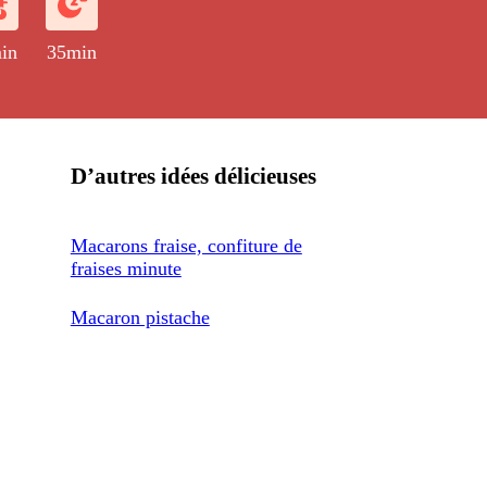
in
35min
D’autres idées délicieuses
Macarons fraise, confiture de
fraises minute
Macaron pistache