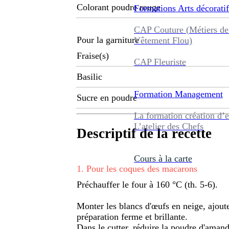
Colorant poudre rouge
Formations
Arts décoratif
CAP Couture (Métiers de
Pour la garniture
Vêtement Flou)
Fraise(s)
CAP Fleuriste
Basilic
Formation
Management
Sucre en poudre
La formation création d’e
L’atelier des Chefs
Descriptif de la recette
Cours à la carte
1
.
Pour les coques des macarons
Préchauffer le four à 160 °C (th. 5-6).
Monter les blancs d'œufs en neige, ajout
préparation ferme et brillante.
Dans le cutter, réduire la poudre d'amande