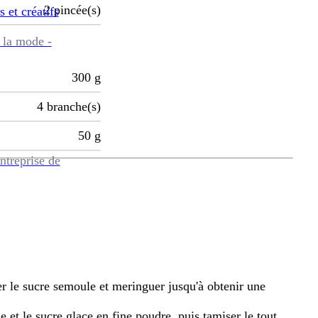
2
pincée(s)
s et créatifs
 la mode -
300
g
4
branche(s)
50
g
ntreprise de
er le sucre semoule et meringuer jusqu'à obtenir une
 et le sucre glace en fine poudre, puis tamiser le tout.