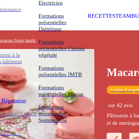
Electricien
intenance
Formations
RECETTES
TEAMBU
présentielles
Diététique
carons fraise basilic
Formations
présentielles
Cuisine
ent à la
végétale
u bâtiment
Formations
Macaro
présentielles
IMTB
Formations
Cuisine Europé
présentielles
Maçon
 Réparation
sur 42 avis
Formations
icules - Option
présentielles
Pâtisserie à b
Sommellerie
et de meringue
basilic.
icules -