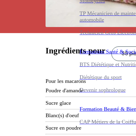
Motocycles
TP Mécanicien de maint
automobile
Technicien Gros Électro
Ingrédients pour
Formations
Santé & Soci
35 pi
BTS Diététique et Nutrit
Diététique du sport
Pour les macarons
Devenir sophrologue
Poudre d'amande
Sucre glace
Formation
Beauté & Bien
Blanc(s) d'oeuf
CAP Métiers de la Coiffu
Sucre en poudre