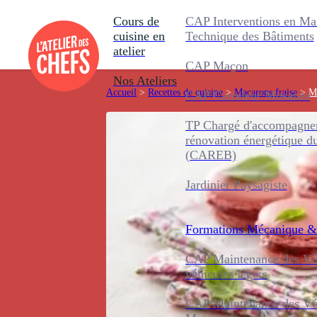
Cours de
CAP Interventions en Ma
cuisine en
Technique des Bâtiments
atelier
CAP Maçon
Nos Ateliers
Accueil
>
Recettes de cuisine
>
Macarons fraise
>
Ma
CAP Carreleur Mosaïste
TP Chargé d'accompagnem
rénovation énergétique d
(CAREB)
Jardinier Paysagiste
Formations
Mécanique &
CAP Maintenance des Véh
véhicules légers
CAP Maintenance des Véh