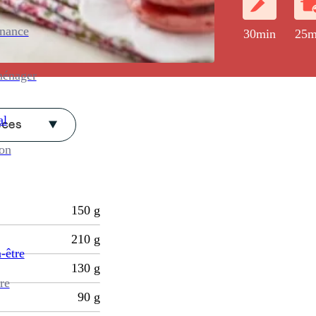
enance
30min
25m
ménager
al
èces
ion
150
g
210
g
-être
130
g
re
90
g