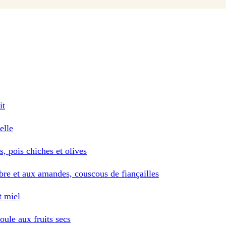
it
elle
s, pois chiches et olives
bre et aux amandes, couscous de fiançailles
t miel
oule aux fruits secs