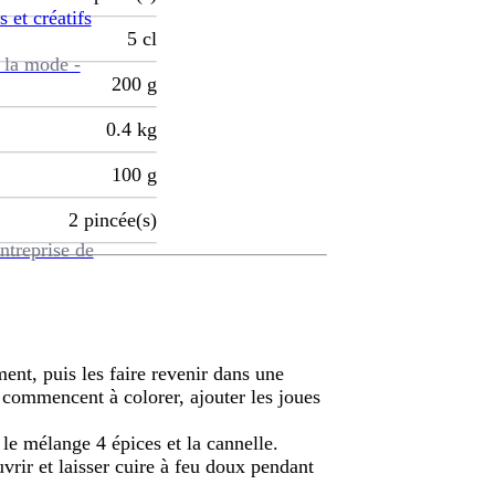
s et créatifs
5
cl
 la mode -
200
g
0.4
kg
100
g
2
pincée(s)
ntreprise de
ent, puis les faire revenir dans une
s commencent à colorer, ajouter les joues
 le mélange 4 épices et la cannelle.
uvrir et laisser cuire à feu doux pendant