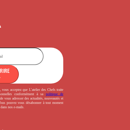
CRIRE
, vous acceptez que L’atelier des Chefs traite
sonnelles conformément à sa
politique de
de vous adresser des actualités, nouveautés et
 Vous pouvez vous désabonner à tout moment
s dans nos e-mails.