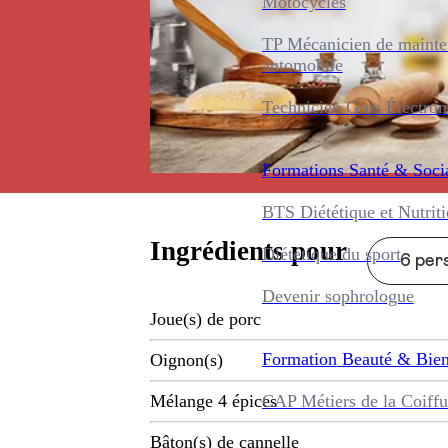
Motocycles
TP Mécanicien de maint
automobile
Technicien Gros Électro
Formations
Santé & Soci
BTS Diététique et Nutrit
Ingrédients pour
Diététique du sport
6 pers
Devenir sophrologue
Joue(s) de porc
Formation
Beauté & Bien
Oignon(s)
CAP Métiers de la Coiffu
Mélange 4 épices
Bâton(s) de cannelle