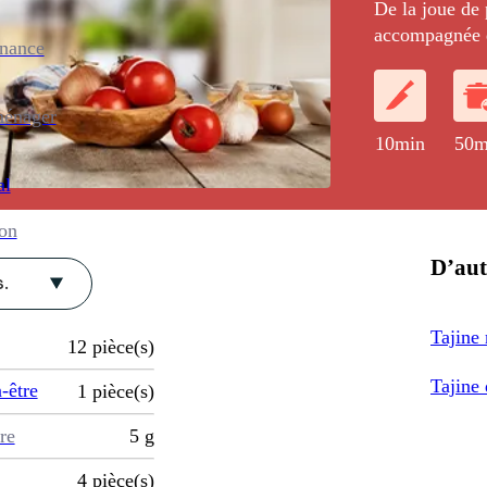
De la joue de 
accompagnée d
enance
secs.
ménager
10min
50m
al
ion
D’aut
.
Tajine
12
pièce(s)
Tajine 
-être
1
pièce(s)
re
5
g
4
pièce(s)