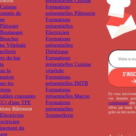
ration
présentielles
Cuisine
Cuisine
Formations
ommis de
présentielles
Pâtisserie
ine
Formations
âtissier
présentielles
Boulanger
Electricien
Boucher
Formations
ine Végétale
présentielles
ellerie
Diététique
rs du bar
Formations
ta
présentielles
Cuisine
ns la
végétale
S'INS
uration
Formations
ser les
présentielles
IMTB
tions
Formations
En vous inscrivant
tables courantes
présentielles
Maçon
vos données per
C) d'une TPE
Formations
confidentialité
afin 
offres par email.
tions
Bâtiment
présentielles
grâce au lien inclu
Electricien
Sommellerie
ectricien
uipement du
ment