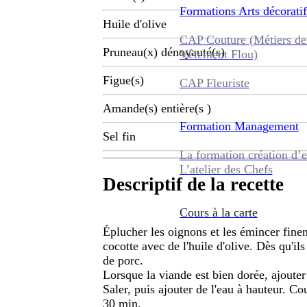
Formations
Arts décoratif
Huile d'olive
CAP Couture (Métiers de
Pruneau(x) dénoyauté(s)
Vêtement Flou)
Figue(s)
CAP Fleuriste
Amande(s) entière(s )
Formation
Management
Sel fin
La formation création d’e
L’atelier des Chefs
Descriptif de la recette
Cours à la carte
Éplucher les oignons et les émincer finem
cocotte avec de l'huile d'olive. Dès qu'il
de porc.
Lorsque la viande est bien dorée, ajouter
Saler, puis ajouter de l'eau à hauteur. Co
30 min.