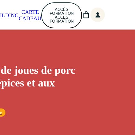
ACCÈS
CARTE
FORMATION
ILDING
ACCÈS
CADEAU
FORMATION
 de joues de porc
épices et aux
ne