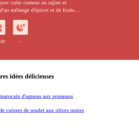
porc cuite comme un tajine et
'un mélange d'épices et de fruits
in
-
res idées délicieuses
 marocain d'agneau aux pruneaux
de cuisses de poulet aux olives noires