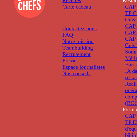
Recettes
Restau
Carte cadeau
CAP 
TP C
Cuis
CAP P
Contactez-nous
CAP 
FAQ
CAP 
Notre mission
Cuis
Teambuilding
Somm
Recrutement
Métie
Presse
Baris
Espace journalistes
IA da
Nos conseils
resta
Réali
opéra
comp
(ROC
Forma
CAP 
TP El
d'éq
bâti