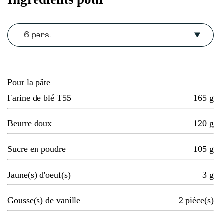
6 pers.
Pour la pâte
Farine de blé T55
165
g
Beurre doux
120
g
Sucre en poudre
105
g
Jaune(s) d'oeuf(s)
3
g
Gousse(s) de vanille
2
pièce(s)