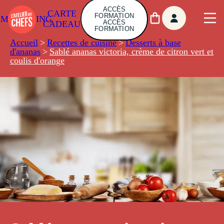
ACCÈS
CARTE
FORMATION
AMBUILDING
ACCÈS
CADEAU
FORMATION
Accueil
>
Recettes de cuisine
>
Desserts à base
d'ananas
>
Sablé ananas victoria, crème de citron vert et
coulis d'orange