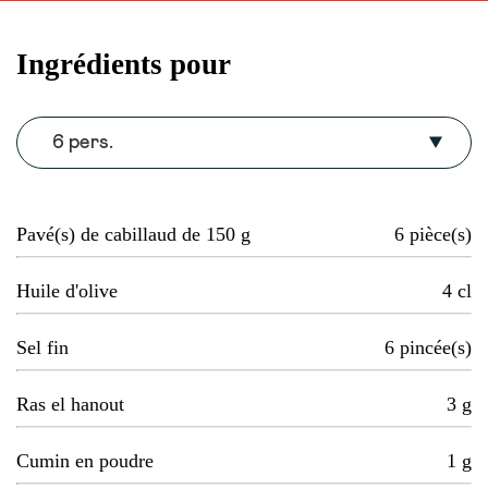
Ingrédients pour
6 pers.
Pavé(s) de cabillaud de 150 g
6
pièce(s)
Huile d'olive
4
cl
Sel fin
6
pincée(s)
Ras el hanout
3
g
Cumin en poudre
1
g