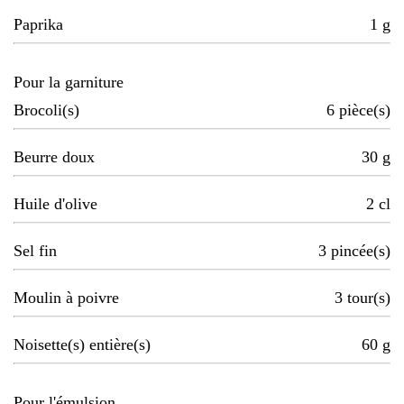
Paprika
1
g
Pour la garniture
Brocoli(s)
6
pièce(s)
Beurre doux
30
g
Huile d'olive
2
cl
Sel fin
3
pincée(s)
Moulin à poivre
3
tour(s)
Noisette(s) entière(s)
60
g
Pour l'émulsion