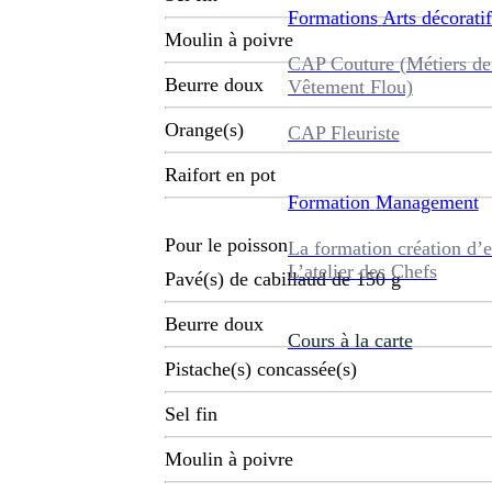
Formations
Arts décoratif
Moulin à poivre
CAP Couture (Métiers de
Beurre doux
Vêtement Flou)
Orange(s)
CAP Fleuriste
Raifort en pot
Formation
Management
Pour le poisson
La formation création d’e
L’atelier des Chefs
Pavé(s) de cabillaud de 150 g
Beurre doux
Cours à la carte
Pistache(s) concassée(s)
Sel fin
Moulin à poivre