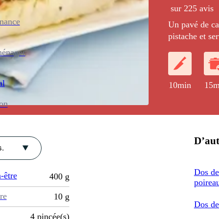
sur 225 avis
enance
Un pavé de ca
pistache et se
légèrement aci
ménager
al
10min
15m
ion
D’aut
.
Dos de
-être
400
g
poirea
re
10
g
Dos de
4
pincée(s)