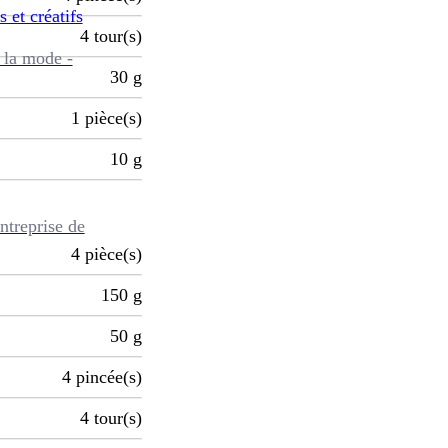
s et créatifs
4
tour(s)
 la mode -
30
g
1
pièce(s)
10
g
ntreprise de
4
pièce(s)
150
g
50
g
4
pincée(s)
4
tour(s)