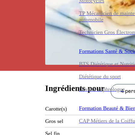
Motocycles
TP Mécanicien de maint
automobile
Technicien Gros Électro
Formations
Santé & Soci
BTS Diététique et Nutrit
Diététique du sport
Ingrédients pour
Devenir sophrologue
4 pers
Formation
Beauté & Bien
Carotte(s)
CAP Métiers de la Coiffu
Gros sel
Sel fin