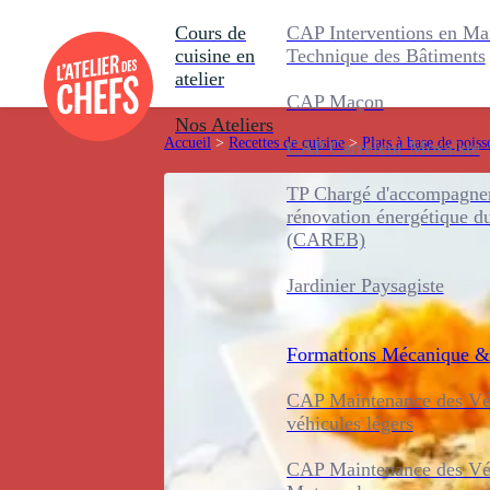
Cours de
CAP Interventions en Ma
cuisine en
Technique des Bâtiments
atelier
CAP Maçon
Nos Ateliers
Accueil
>
Recettes de cuisine
>
Plats à base de poiss
CAP Carreleur Mosaïste
TP Chargé d'accompagnem
rénovation énergétique d
(CAREB)
Jardinier Paysagiste
Formations
Mécanique &
CAP Maintenance des Véh
véhicules légers
CAP Maintenance des Véh