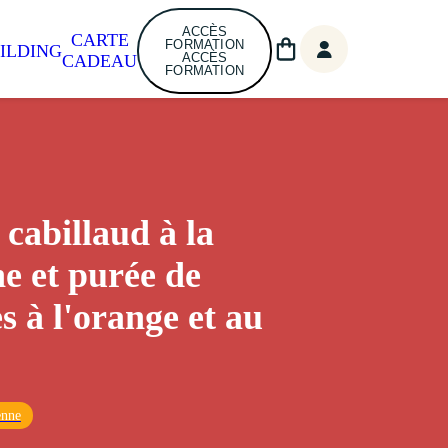
ACCÈS
CARTE
FORMATION
ILDING
ACCÈS
CADEAU
FORMATION
 cabillaud à la
he et purée de
s à l'orange et au
enne