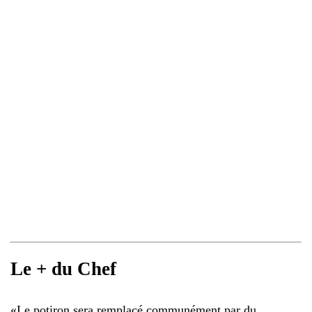
Le + du Chef
«
Le potiron sera remplacé communément par du