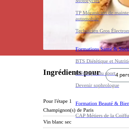
Motocycles
TP Mécanicien de maint
automobile
Technicien Gros Électro
Formations
Santé & Soci
BTS Diététique et Nutrit
Ingrédients pour
Diététique du sport
4 pers
Devenir sophrologue
Pour l'étape 1
Formation
Beauté & Bien
Champignon(s) de Paris
CAP Métiers de la Coiffu
Vin blanc sec