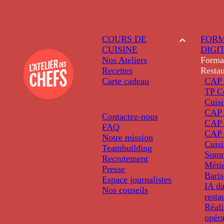
COURS DE
FORM
CUISINE
DIGI
Nos Ateliers
Forma
Recettes
Restau
Carte cadeau
CAP 
TP C
Cuis
CAP P
Contactez-nous
CAP 
FAQ
CAP 
Notre mission
Cuis
Teambuilding
Somm
Recrutement
Métie
Presse
Baris
Espace journalistes
IA da
Nos conseils
resta
Réali
opéra