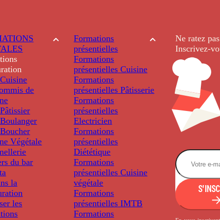
ATIONS
Formations
Ne ratez pas
TALES
présentielles
Inscrivez-vo
tions
Formations
ration
présentielles
Cuisine
Cuisine
Formations
ommis de
présentielles
Pâtisserie
ine
Formations
âtissier
présentielles
Boulanger
Electricien
Boucher
Formations
ine Végétale
présentielles
ellerie
Diététique
rs du bar
Formations
ta
présentielles
Cuisine
ns la
végétale
S'INS
uration
Formations
ser les
présentielles
IMTB
tions
Formations