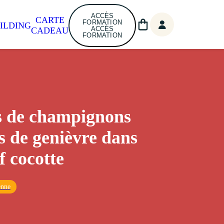
ACCÈS
CARTE
FORMATION
ILDING
ACCÈS
CADEAU
FORMATION
s de champignons
es de genièvre dans
f cocotte
enne