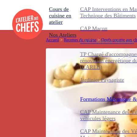
Cours de
CAP Interventions en Ma
cuisine en
Technique des Bâtiments
atelier
CAP Maçon
Nos Ateliers
Accueil
>
Recettes de cuisine
>
Oeufs cocotte aux 
CAP Carreleur Mosaïste
TP Chargé d'accompagnem
rénovation énergétique d
(CAREB)
Jardinier Paysagiste
Formations
Mécanique &
CAP Maintenance des Véh
véhicules légers
CAP Maintenance des Véh