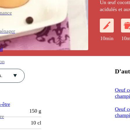
Un œuf cocot
acidulés et au
enance
ménager
10min
10m
al
ion
D’aut
.
Oeuf co
champi
-être
Oeuf c
150
g
champ
re
10
cl