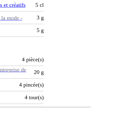
s et créatifs
5
cl
3
g
 la mode -
5
g
4
pièce(s)
ntreprise de
20
g
4
pincée(s)
4
tour(s)