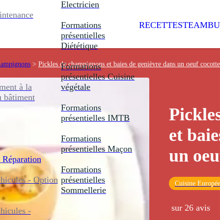
Electricien
intenance
Formations
RECETTES
TEAMBU
présentielles
Diététique
champignons
>
Pickles de champignons et baies de genièvre dans un oeuf cocotte
Formations
présentielles
Cuisine
ent à la
végétale
u bâtiment
Formations
Pickle
présentielles
IMTB
et bai
Formations
présentielles
Maçon
un oeu
 Réparation
Formations
icules - Option
présentielles
Cuisine Europé
Sommellerie
sur 26 avis
icules -