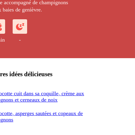
te accompagné de champignons
x baies de genièvre.
in
-
res idées délicieuses
cotte cuit dans sa coquille, crème aux
gnons et cerneaux de noix
ocotte, asperges sautées et copeaux de
ignons