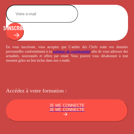
S'INSCRIRE
En vous inscrivant, vous acceptez que L’atelier des Chefs traite vos données
personnelles conformément à sa
politique de confidentialité
afin de vous adresser des
actualités, nouveautés et offres par email. Vous pouvez vous désabonner à tout
moment grâce au lien inclus dans nos e-mails.
Accédez à votre
formation :
JE ME CONNECTE
JE ME CONNECTE