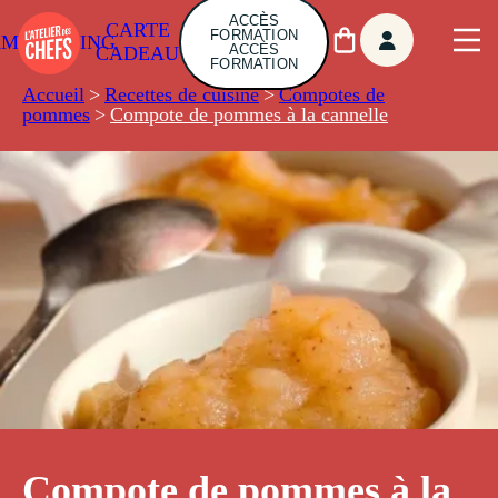
ACCÈS
CARTE
FORMATION
AMBUILDING
ACCÈS
CADEAU
FORMATION
Accueil
>
Recettes de cuisine
>
Compotes de
pommes
>
Compote de pommes à la cannelle
Compote de pommes à la