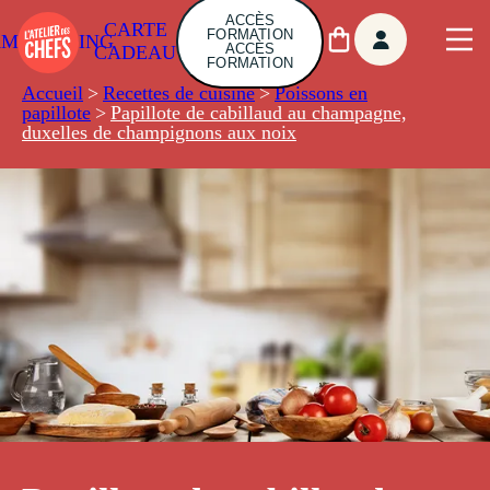
ACCÈS
CARTE
FORMATION
AMBUILDING
ACCÈS
CADEAU
FORMATION
Accueil
>
Recettes de cuisine
>
Poissons en
papillote
>
Papillote de cabillaud au champagne,
duxelles de champignons aux noix