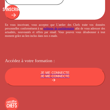
S'INSCRIRE
En vous inscrivant, vous acceptez que L’atelier des Chefs traite vos données
personnelles conformément à sa
politique de confidentialité
afin de vous adresser des
actualités, nouveautés et offres par email. Vous pouvez vous désabonner à tout
moment grâce au lien inclus dans nos e-mails.
Accédez à votre
formation :
JE ME CONNECTE
JE ME CONNECTE