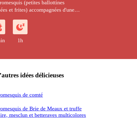
romesquis (petites ballottines
ées et frites) accompagnées d'une
es et d'un jus mousseux au foie gras.
in
1h
’autres idées délicieuses
omesquis de comté
omesquis de Brie de Meaux et truffe
ire, mesclun et betteraves multicolores