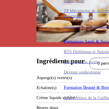
Motocycles
TP Mécanicien de maint
automobile
Technicien Gros Électro
Formations
Santé & Soci
BTS Diététique et Nutrit
Ingrédients pour
Diététique du sport
6 pers
Devenir sophrologue
Asperge(s) vertes(s)
Formation
Beauté & Bien
Echalote(s)
CAP Métiers de la Coiffu
Crème liquide entière
Beurre doux