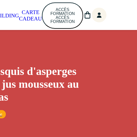
ACCÈS
CARTE
FORMATION
ILDING
ACCÈS
CADEAU
FORMATION
quis d'asperges
, jus mousseux au
as
se