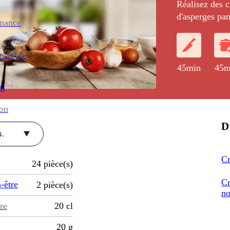
Réalisez des c
d'asperges pan
enance
crème d'asperg
ménager
45min
45m
al
ion
D
.
Cr
24
pièce(s)
Cr
-être
2
pièce(s)
no
re
20
cl
20
g