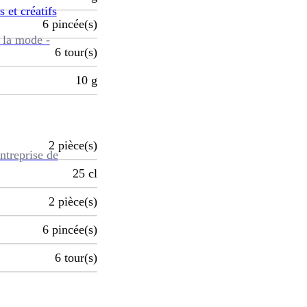
s et créatifs
6
pincée(s)
 la mode -
6
tour(s)
10
g
2
pièce(s)
ntreprise de
25
cl
2
pièce(s)
6
pincée(s)
6
tour(s)