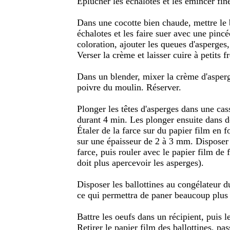
Éplucher les échalotes et les émincer fi
Dans une cocotte bien chaude, mettre le b
échalotes et les faire suer avec une pincé
coloration, ajouter les queues d'asperges
Verser la crème et laisser cuire à petits
Dans un blender, mixer la crème d'asperge
poivre du moulin. Réserver.
Plonger les têtes d'asperges dans une cass
durant 4 min. Les plonger ensuite dans de
Étaler de la farce sur du papier film en 
sur une épaisseur de 2 à 3 mm. Disposer 2
farce, puis rouler avec le papier film de 
doit plus apercevoir les asperges).
Disposer les ballottines au congélateur du
ce qui permettra de paner beaucoup plus f
Battre les oeufs dans un récipient, puis l
Retirer le papier film des ballottines, pas