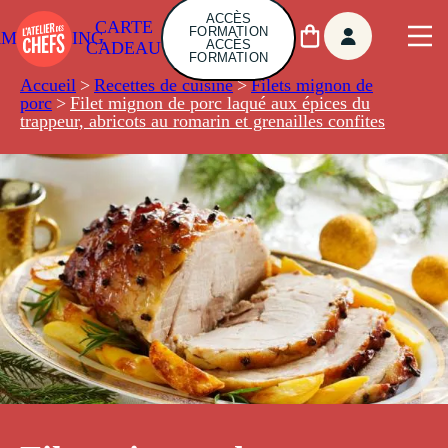
ACCÈS
CARTE
FORMATION
AMBUILDING
ACCÈS
CADEAU
FORMATION
Accueil
>
Recettes de cuisine
>
Filets mignon de
porc
>
Filet mignon de porc laqué aux épices du
trappeur, abricots au romarin et grenailles confites