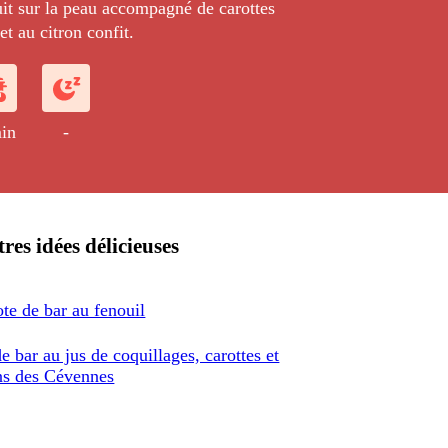
it sur la peau accompagné de carottes
t au citron confit.
in
-
res idées délicieuses
ote de bar au fenouil
e bar au jus de coquillages, carottes et
ns des Cévennes