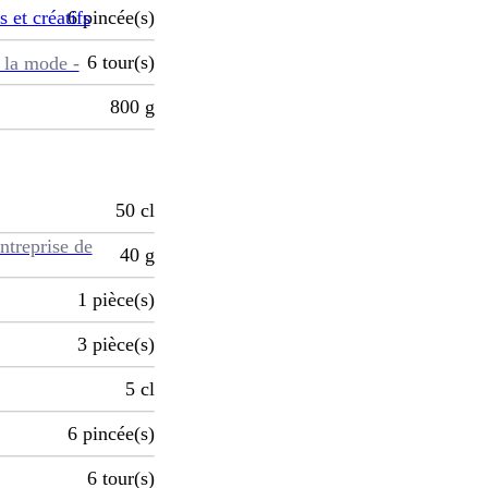
s et créatifs
6
pincée(s)
6
tour(s)
 la mode -
800
g
50
cl
ntreprise de
40
g
1
pièce(s)
3
pièce(s)
5
cl
6
pincée(s)
6
tour(s)