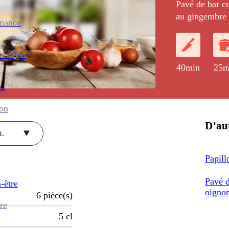
Pavé de bar cu
au gingembre e
enance
ménager
40min
25m
al
ion
D’aut
.
Papill
Pavé d
-être
oigno
6
pièce(s)
re
5
cl