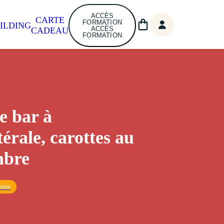
ACCÈS
CARTE
FORMATION
ILDING
ACCÈS
CADEAU
FORMATION
e bar à
térale, carottes au
mbre
enne