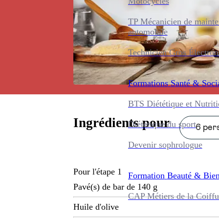
Motocycles
TP Mécanicien de maint
automobile
Technicien Gros Électro
Formations
Santé & Soci
BTS Diététique et Nutrit
Ingrédients pour
Diététique du sport
6 pers
Devenir sophrologue
Pour l'étape 1
Formation
Beauté & Bien
Pavé(s) de bar de 140 g
CAP Métiers de la Coiffu
Huile d'olive