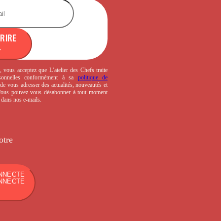
CRIRE
, vous acceptez que L’atelier des Chefs traite
sonnelles conformément à sa
politique de
de vous adresser des actualités, nouveautés et
 Vous pouvez vous désabonner à tout moment
s dans nos e-mails.
otre
NNECTE
NNECTE