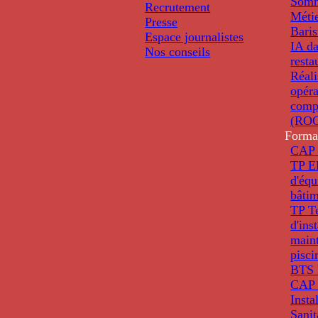
Somm
Recrutement
Métie
Presse
Baris
Espace journalistes
IA da
Nos conseils
resta
Réali
opéra
comp
(ROC
Forma
CAP 
TP El
d'éq
bâti
TP T
d'ins
main
pisci
BTS 
CAP 
Insta
Sanit