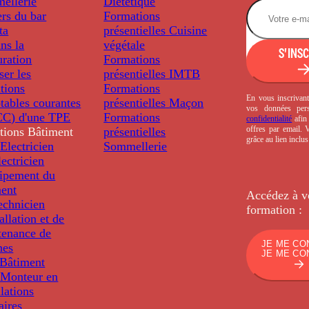
ellerie
Diététique
rs du bar
Formations
ta
présentielles
Cuisine
ns la
végétale
S'INS
uration
Formations
ser les
présentielles
IMTB
tions
Formations
En vous inscrivant
tables courantes
présentielles
Maçon
vos données per
C) d'une TPE
Formations
confidentialité
afin 
offres par email.
tions
Bâtiment
présentielles
grâce au lien inclu
Electricien
Sommellerie
ectricien
uipement du
ment
Accédez à v
echnicien
formation :
tallation et de
tenance de
JE ME CO
nes
JE ME CO
Bâtiment
Monteur en
llations
aires