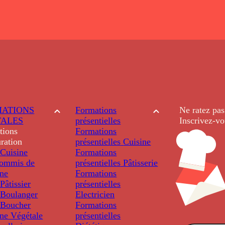
ATIONS
Formations
Ne ratez pas
TALES
présentielles
Inscrivez-vo
tions
Formations
ration
présentielles
Cuisine
Cuisine
Formations
ommis de
présentielles
Pâtisserie
ine
Formations
âtissier
présentielles
Boulanger
Electricien
Boucher
Formations
ine Végétale
présentielles