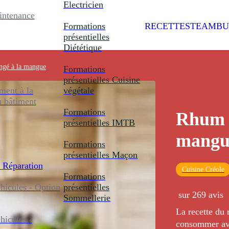
Electricien
intenance
Formations
RECETTES
TEAMBU
présentielles
Diététique
ngé à la mangue
Formations
présentielles
Cuisine
ent à la
végétale
u bâtiment
Formations
Rhum a
présentielles
IMTB
mangu
Formations
présentielles
Maçon
 Réparation
Cuisine Créole
Formations
icules - Option
présentielles
sur 269 avis
Sommellerie
La recette du
icules -
consommer av