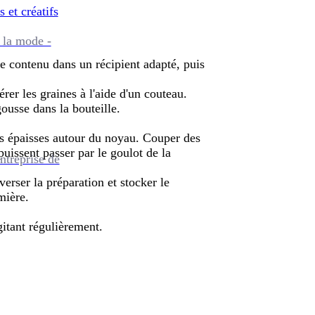
s et créatifs
 la mode -
le contenu dans un récipient adapté, puis
rer les graines à l'aide d'un couteau.
gousse dans la bouteille.
es épaisses autour du noyau. Couper des
uissent passer par le goulot de la
ntreprise de
erser la préparation et stocker le
mière.
itant régulièrement.