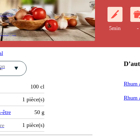
enance
5min
-
ménager
al
D’aut
ion
.
Rhum a
100
cl
Rhum a
1
pièce(s)
-être
50
g
1
pièce(s)
re