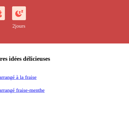
2jours
res idées délicieuses
rrangé à la fraise
rrangé fraise-menthe