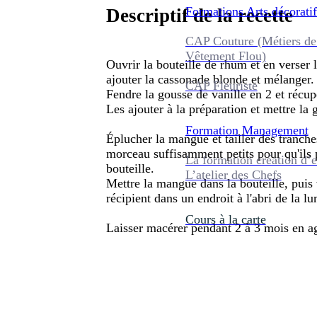
Formations
Arts décoratif
Descriptif de la recette
CAP Couture (Métiers de
Vêtement Flou)
Ouvrir la bouteille de rhum et en verser 
ajouter la cassonade blonde et mélanger.
CAP Fleuriste
Fendre la gousse de vanille en 2 et récupé
Les ajouter à la préparation et mettre la 
Formation
Management
Éplucher la mangue et tailler des tranch
morceau suffisamment petits pour qu'ils p
La formation création d’e
bouteille.
L’atelier des Chefs
Mettre la mangue dans la bouteille, puis v
récipient dans un endroit à l'abri de la lu
Cours à la carte
Laisser macérer pendant 2 à 3 mois en ag