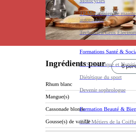
Motocycles
TP Mécanicien de maint
automobile
Technicien Gros Électro
Formations
Santé & Soci
Ingrédients pour
BTS Diététique et Nutrit
6 pers
Diététique du sport
Rhum blanc
Devenir sophrologue
Mangue(s)
Formation
Beauté & Bien
Cassonade blonde
Gousse(s) de vanille
CAP Métiers de la Coiffu