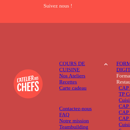
Suivez nous !
COURS DE
FORM
CUISINE
DIGI
Nos Ateliers
Forma
Recettes
Restau
Carte cadeau
CAP 
TP C
Cuis
CAP P
Contactez-nous
CAP 
FAQ
CAP 
Notre mission
Cuis
Teambuilding