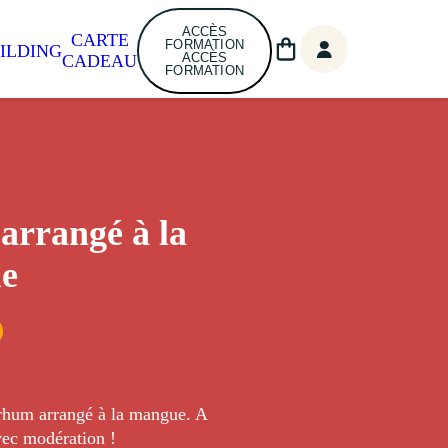
ACCÈS
CARTE
FORMATION
ILDING
ACCÈS
CADEAU
FORMATION
rrangé à la
e
 rhum arrangé à la mangue. A
ec modération !