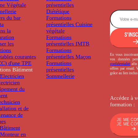
ine Végétale
présentielles
ellerie
Diététique
rs du bar
Formations
ta
présentielles
Cuisine
ns la
végétale
S'INS
uration
Formations
ser les
présentielles
IMTB
tions
Formations
En vous inscrivant
tables courantes
présentielles
Maçon
vos données per
C) d'une TPE
Formations
confidentialité
afin 
offres par email.
tions
Bâtiment
présentielles
grâce au lien inclu
Electricien
Sommellerie
ectricien
uipement du
ment
Accédez à v
echnicien
formation :
tallation et de
tenance de
JE ME CO
nes
JE ME CO
Bâtiment
Monteur en