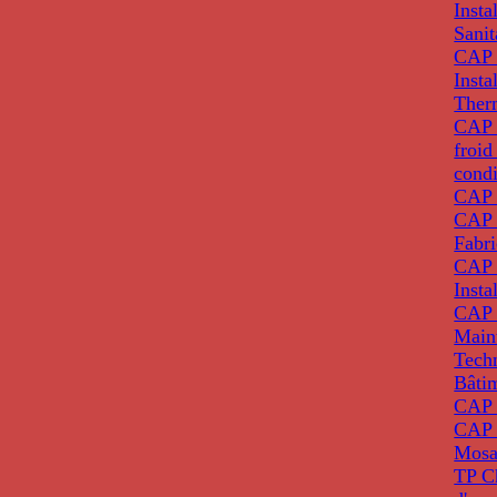
Insta
Sanit
CAP 
Insta
Ther
CAP I
froid
condi
CAP 
CAP 
Fabri
CAP 
Insta
CAP 
Main
Tech
Bâti
CAP
CAP 
Mosa
TP C