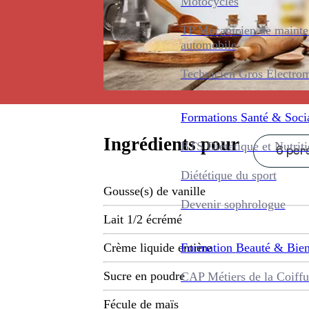
Motocycles
TP Mécanicien de maint
automobile
Technicien Gros Électro
Formations
Santé & Soci
Ingrédients pour
BTS Diététique et Nutrit
6 pers
Diététique du sport
Gousse(s) de vanille
Devenir sophrologue
Lait 1/2 écrémé
Formation
Beauté & Bien
Crème liquide entière
Sucre en poudre
CAP Métiers de la Coiffu
Fécule de maïs