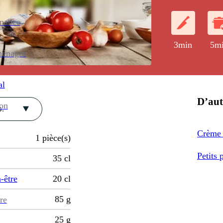
enance
3min
5m
ménager
al
D’aut
ion
.
Crème b
1
pièce(s)
Petits 
35
cl
-être
20
cl
85
g
re
25
g