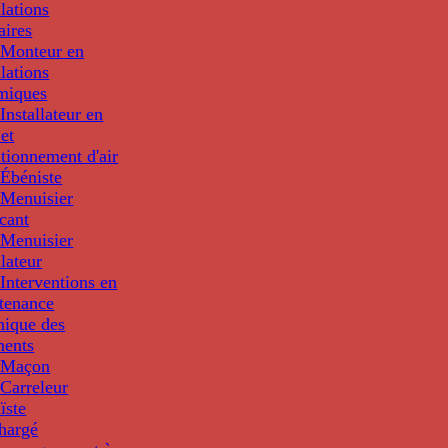
llations
aires
Monteur en
llations
miques
nstallateur en
 et
tionnement d'air
Ébéniste
Menuisier
cant
Menuisier
llateur
Interventions en
tenance
nique des
ments
 Maçon
Carreleur
ïste
hargé