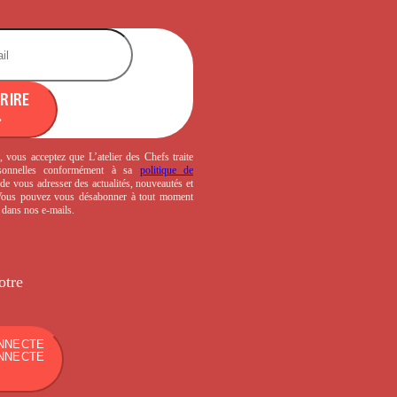
CRIRE
, vous acceptez que L’atelier des Chefs traite
sonnelles conformément à sa
politique de
de vous adresser des actualités, nouveautés et
 Vous pouvez vous désabonner à tout moment
s dans nos e-mails.
otre
NNECTE
NNECTE