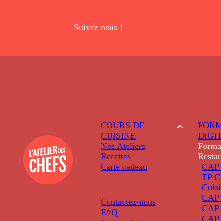
Suivez nous !
COURS DE
FORM
CUISINE
DIGI
Nos Ateliers
Forma
Recettes
Restau
Carte cadeau
CAP 
TP C
Cuis
CAP P
Contactez-nous
CAP 
FAQ
CAP 