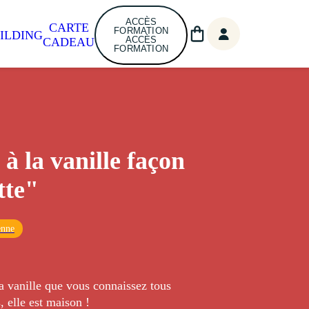
ACCÈS
CARTE
FORMATION
ILDING
ACCÈS
CADEAU
FORMATION
à la vanille façon
tte"
enne
a vanille que vous connaissez tous
, elle est maison !