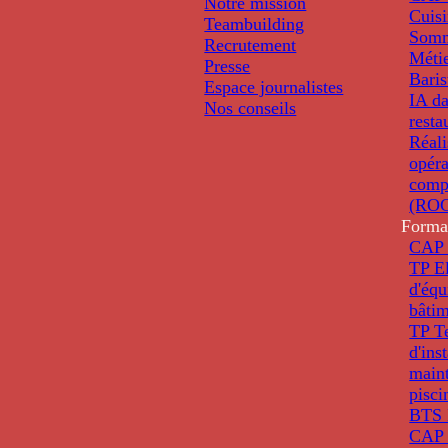
Notre mission
Cuis
Teambuilding
Somm
Recrutement
Métie
Presse
Baris
Espace journalistes
IA da
Nos conseils
resta
Réali
opéra
comp
(ROC
Forma
CAP 
TP El
d'éq
bâti
TP T
d'ins
main
pisci
BTS 
CAP 