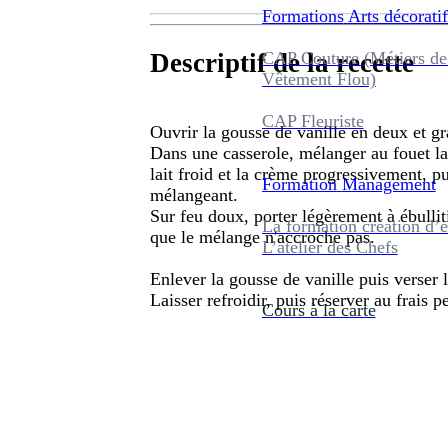
Formations
Arts décoratif
CAP Couture (Métiers de
Descriptif de la recette
Vêtement Flou)
CAP Fleuriste
Ouvrir la gousse de vanille en deux et gra
Dans une casserole, mélanger au fouet la 
lait froid et la crème progressivement, pu
Formation
Management
mélangeant.
Sur feu doux, porter légèrement à ébullit
La formation création d’e
que le mélange n'accroche pas.
L’atelier des Chefs
Enlever la gousse de vanille puis verser 
Laisser refroidir, puis réserver au frais 
Cours à la carte