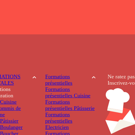
ATIONS
Formations
Ne ratez pas
TALES
présentielles
Inscrivez-vo
tions
Formations
ration
présentielles
Cuisine
Cuisine
Formations
ommis de
présentielles
Pâtisserie
ine
Formations
âtissier
présentielles
Boulanger
Electricien
Boucher
Formations