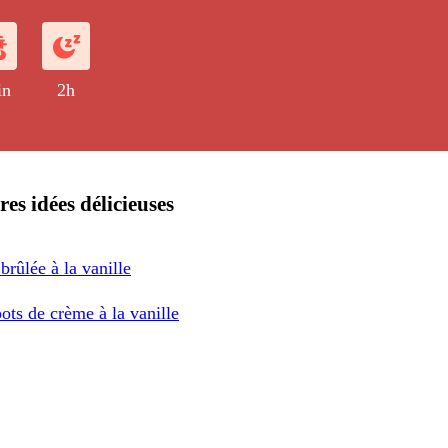
in
2h
res idées délicieuses
rûlée à la vanille
pots de crème à la vanille